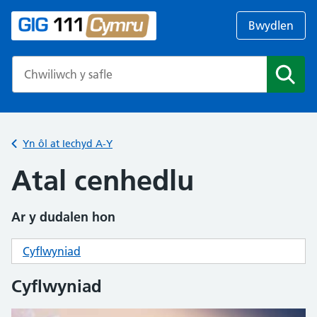
Bwydlen
Search the NHS website
Chwil
Yn ôl at Iechyd A-Y
Atal cenhedlu
Ar y dudalen hon
Cyflwyniad
Cyflwyniad