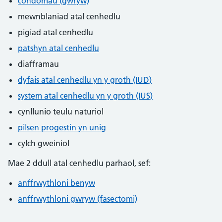
condomau (gwryw)
mewnblaniad atal cenhedlu
pigiad atal cenhedlu
patshyn atal cenhedlu
diafframau
dyfais atal cenhedlu yn y groth (IUD)
system atal cenhedlu yn y groth (IUS)
cynllunio teulu naturiol
pilsen progestin yn unig
cylch gweiniol
Mae 2 ddull atal cenhedlu parhaol, sef:
anffrwythloni benyw
anffrwythloni gwryw (fasectomi)