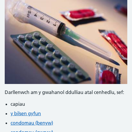
Darllenwch am y gwahanol ddulliau atal cenhedlu, sef:
capiau
y bilsen gyfun
condomau (benyw)