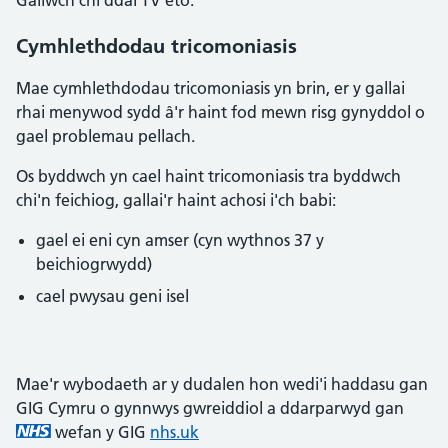
Gallwch chi ddal TV eto.
Cymhlethdodau tricomoniasis
Mae cymhlethdodau tricomoniasis yn brin, er y gallai
rhai menywod sydd â'r haint fod mewn risg gynyddol o
gael problemau pellach.
Os byddwch yn cael haint tricomoniasis tra byddwch
chi'n feichiog, gallai'r haint achosi i'ch babi:
gael ei eni cyn amser (cyn wythnos 37 y
beichiogrwydd)
cael pwysau geni isel
Mae'r wybodaeth ar y dudalen hon wedi'i haddasu gan
GIG Cymru o gynnwys gwreiddiol a ddarparwyd gan
wefan y GIG
nhs.uk