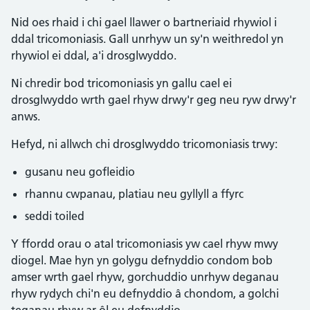
Nid oes rhaid i chi gael llawer o bartneriaid rhywiol i
ddal tricomoniasis. Gall unrhyw un sy'n weithredol yn
rhywiol ei ddal, a'i drosglwyddo.
Ni chredir bod tricomoniasis yn gallu cael ei
drosglwyddo wrth gael rhyw drwy'r geg neu ryw drwy'r
anws.
Hefyd, ni allwch chi drosglwyddo tricomoniasis trwy:
gusanu neu gofleidio
rhannu cwpanau, platiau neu gyllyll a ffyrc
seddi toiled
Y ffordd orau o atal tricomoniasis yw cael rhyw mwy
diogel. Mae hyn yn golygu defnyddio condom bob
amser wrth gael rhyw, gorchuddio unrhyw deganau
rhyw rydych chi'n eu defnyddio â chondom, a golchi