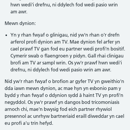
hwn wedi'i drefnu, ni ddylech fod wedi pasio wrin
am awr.
Mewn dynion:
Yn y rhan fwyaf o glinigau, nid yw'n rhan o'r drefn
arferol profi dynion am TV. Mae dynion fel arfer yn
cael prawf TV gan fod eu partner wedi profi'n bositif.
Cymerir swab o flaengroen y pidyn. Gall rhai clinigau
brofi am TV ar sampl wrin. Os yw'r prawf hwn wedi'i
drefnu, ni ddylech fod wedi pasio wrin am awr.
Nid yw'r rhan fwyaf o brofion ar gyfer TV yn gweithio'n
dda iawn mewn dynion, ac mae hyn yn esbonio pam y
bydd y rhan fwyaf o ddynion sydd â haint TV yn profi'n
negyddol. Os yw'r prawf yn dangos bod tricomoniasis
arnoch chi, mae'n bwysig fod eich partner rhywiol
presennol ac unrhyw bartneriaid eraill diweddar yn cael
eu profi a'u trin hefyd.