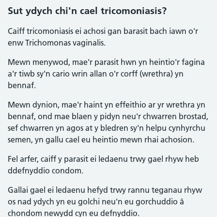
Sut ydych chi'n cael tricomoniasis?
Caiff tricomoniasis ei achosi gan barasit bach iawn o'r
enw Trichomonas vaginalis.
Mewn menywod, mae'r parasit hwn yn heintio'r fagina
a'r tiwb sy'n cario wrin allan o'r corff (wrethra) yn
bennaf.
Mewn dynion, mae'r haint yn effeithio ar yr wrethra yn
bennaf, ond mae blaen y pidyn neu'r chwarren brostad,
sef chwarren yn agos at y bledren sy'n helpu cynhyrchu
semen, yn gallu cael eu heintio mewn rhai achosion.
Fel arfer, caiff y parasit ei ledaenu trwy gael rhyw heb
ddefnyddio condom.
Gallai gael ei ledaenu hefyd trwy rannu teganau rhyw
os nad ydych yn eu golchi neu'n eu gorchuddio â
chondom newydd cyn eu defnyddio.