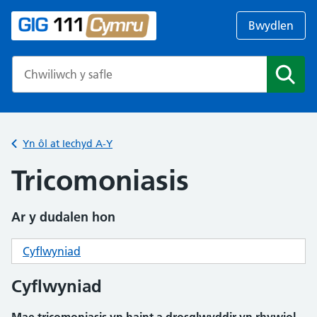
Bwydlen
Search the NHS website
Chwil
Yn ôl at Iechyd A-Y
Tricomoniasis
Ar y dudalen hon
Cyflwyniad
Cyflwyniad