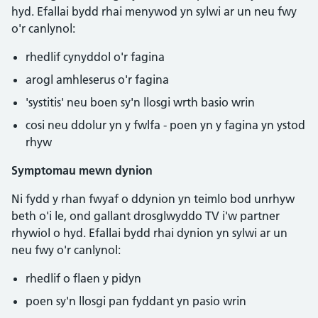
hyd. Efallai bydd rhai menywod yn sylwi ar un neu fwy
o'r canlynol:
rhedlif cynyddol o'r fagina
arogl amhleserus o'r fagina
'systitis' neu boen sy'n llosgi wrth basio wrin
cosi neu ddolur yn y fwlfa - poen yn y fagina yn ystod
rhyw
Symptomau mewn dynion
Ni fydd y rhan fwyaf o ddynion yn teimlo bod unrhyw
beth o'i le, ond gallant drosglwyddo TV i'w partner
rhywiol o hyd. Efallai bydd rhai dynion yn sylwi ar un
neu fwy o'r canlynol:
rhedlif o flaen y pidyn
poen sy'n llosgi pan fyddant yn pasio wrin