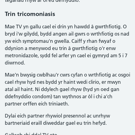
teganau rhyw ar ôl eu defnyddio.
Trin tricomoniasis
Mae TV yn gallu cael ei drin yn hawdd â gwrthfiotig. O
bryd i'w gilydd, bydd angen ail gwrs o wrthfiotig os nad
yw eich symptomau'n gwella. Caiff y rhan fwyaf o
ddynion a menywod eu trin â gwrthfiotig o'r enw
metronidazole, sydd fel arfer yn cael ei gymryd am 5 i 7
diwrnod.
Mae'n bwysig cwblhau'r cwrs cyfan o wrthfiotig ac osgoi
cael rhyw hyd nes bydd yr haint wedi clirio, er mwyn
atal ail haint. Ni ddylech gael rhyw (hyd yn oed gan
ddefnyddio condom) tan wythnos ar ôl i chi a'ch
partner orffen eich triniaeth.
Dylai eich partner rhywiol presennol ac unrhyw
bartneriaid eraill diweddar gael eu trin hefyd.