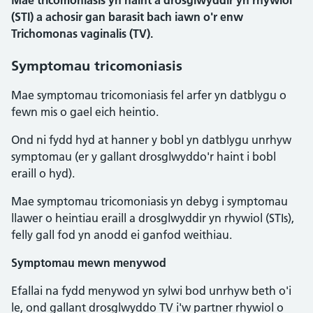
Mae tricomoniasis yn haint a drosglwyddir yn rhywiol
(STI) a achosir gan barasit bach iawn o'r enw
Trichomonas vaginalis (TV).
Symptomau tricomoniasis
Mae symptomau tricomoniasis fel arfer yn datblygu o
fewn mis o gael eich heintio.
Ond ni fydd hyd at hanner y bobl yn datblygu unrhyw
symptomau (er y gallant drosglwyddo'r haint i bobl
eraill o hyd).
Mae symptomau tricomoniasis yn debyg i symptomau
llawer o heintiau eraill a drosglwyddir yn rhywiol (STIs),
felly gall fod yn anodd ei ganfod weithiau.
Symptomau mewn menywod
Efallai na fydd menywod yn sylwi bod unrhyw beth o'i
le, ond gallant drosglwyddo TV i'w partner rhywiol o