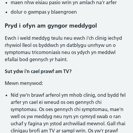
maen nhw eisiau pasio wrin yn amlach na'r arfer
dolur o gwmpas y blaengroen
Pryd i ofyn am gyngor meddygol
Ewch i weld meddyg teulu neu ewch i'ch clinig iechyd
rhywiol lleol os byddwch yn datblygu unrhyw un o
symptomau tricomoniasis neu os ydych yn meddwl
efallai bod gennych yr haint.
Sut ydw i'n cael prawf am TV?
Mewn menywod:
Nid yw'n brawf arferol ym mhob clinig, ond bydd fel
arfer yn cael ei wneud os oes gennych chi
symptomau. Os oes gennych chi symptomau, mae'n
well os yw meddyg neu nyrs yn cymryd swab o ran
uchaf y fagina yn ystod archwiliad mewnol. Gall rhai
clinigau brofi am TV ar sampl wrin. Os yw'r prawf