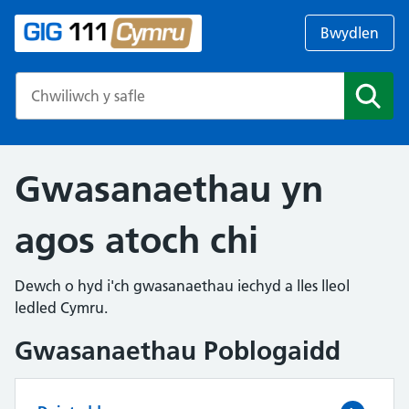
Bwydlen
Search the NHS website
Chwil
Gwasanaethau yn
agos atoch chi
Dewch o hyd i'ch gwasanaethau iechyd a lles lleol
ledled Cymru.
Gwasanaethau Poblogaidd