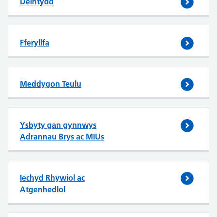
Deintydd
Fferyllfa
Meddygon Teulu
Ysbyty gan gynnwys
Adrannau Brys ac MIUs
Iechyd Rhywiol ac
Atgenhedlol