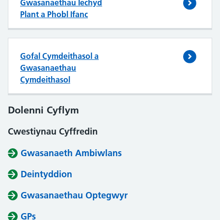
Gwasanaethau Iechyd
Plant a Phobl Ifanc
Gofal Cymdeithasol a
Gwasanaethau
Cymdeithasol
Dolenni Cyflym
Cwestiynau Cyffredin
Gwasanaeth Ambiwlans
Deintyddion
Gwasanaethau Optegwyr
GPs