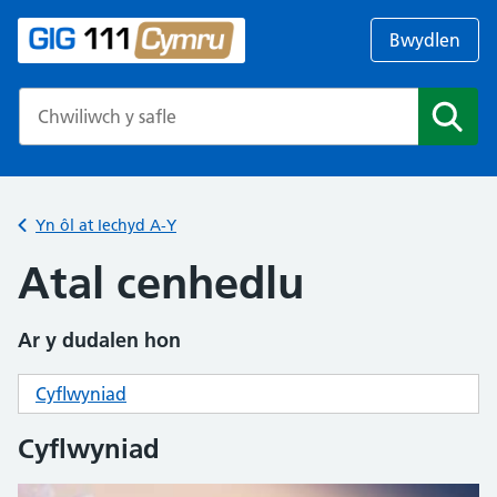
Bwydlen
Search the NHS website
Chwil
Yn ôl at Iechyd A-Y
Atal cenhedlu
Ar y dudalen hon
Cyflwyniad
Cyflwyniad