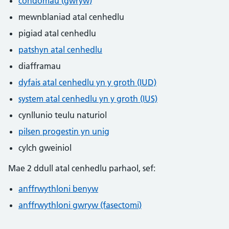
condomau (gwryw)
mewnblaniad atal cenhedlu
pigiad atal cenhedlu
patshyn atal cenhedlu
diafframau
dyfais atal cenhedlu yn y groth (IUD)
system atal cenhedlu yn y groth (IUS)
cynllunio teulu naturiol
pilsen progestin yn unig
cylch gweiniol
Mae 2 ddull atal cenhedlu parhaol, sef:
anffrwythloni benyw
anffrwythloni gwryw (fasectomi)