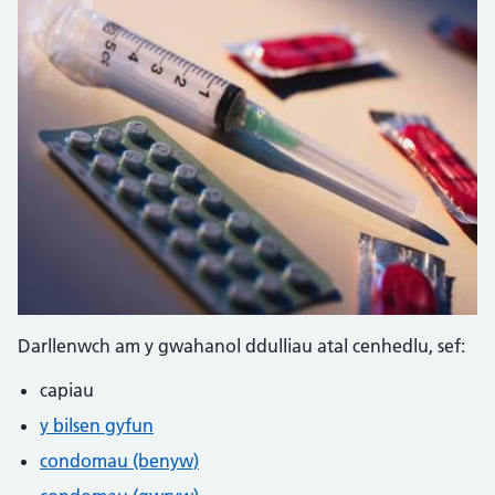
Darllenwch am y gwahanol ddulliau atal cenhedlu, sef:
capiau
y bilsen gyfun
condomau (benyw)