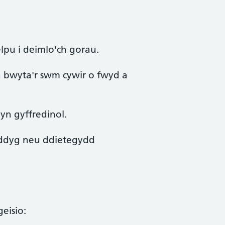
lpu i deimlo'ch gorau.
 bwyta'r swm cywir o fwyd a
yn gyffredinol.
eddyg neu ddietegydd
eisio: