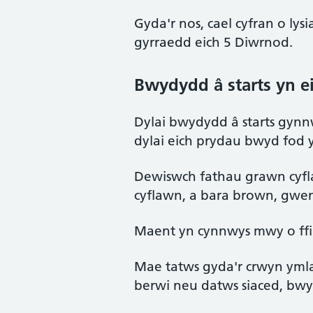
Gyda'r nos, cael cyfran o lys
gyrraedd eich 5 Diwrnod.
Bwydydd â starts yn ei
Dylai bwydydd â starts gynn
dylai eich prydau bwyd fod y
Dewiswch fathau grawn cyfla
cyflawn, a bara brown, gwen
Maent yn cynnwys mwy o ffi
Mae tatws gyda'r crwyn ymlae
berwi neu datws siaced, bwy