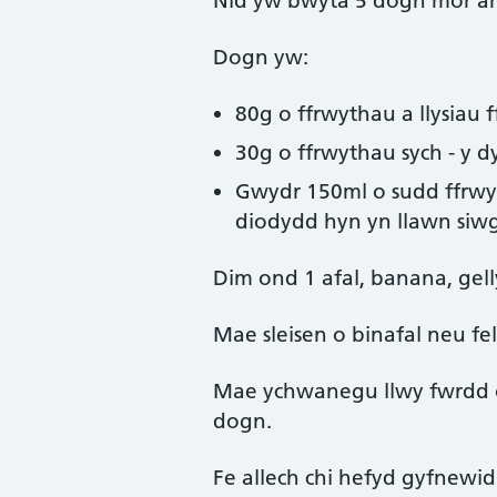
Nid yw bwyta 5 dogn mor a
Dogn yw:
80g o ffrwythau a llysiau 
30g o ffrwythau sych - y 
Gwydr 150ml o sudd ffrwy
diodydd hyn yn llawn siw
Dim ond 1 afal, banana, gel
Mae sleisen o binafal neu fe
Mae ychwanegu llwy fwrdd o 
dogn.
Fe allech chi hefyd gyfnewid