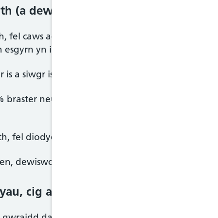
rith (a dewisiadau amgen)
h, fel caws ac iogwrt, yn gwraidd da o brotein. M
h esgyrn yn iach.
s a siwgr is lle bo hynny'n bosibl.
 braster neu sgim, yn ogystal â chawsiau caled br
h, fel diodydd soia, hefyd wedi'u cynnwys yn y 
n, dewiswch fersiynau heb eu melysu, caerog.
yau, cig a phroteinau eraill
wraidd da o brotein, sy'n hanfodol i'r corff dyfu 