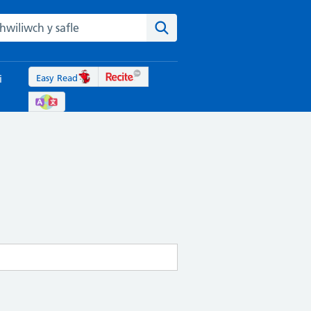
rch the NHS website
Chwiliwch y safle
Easy Read
i