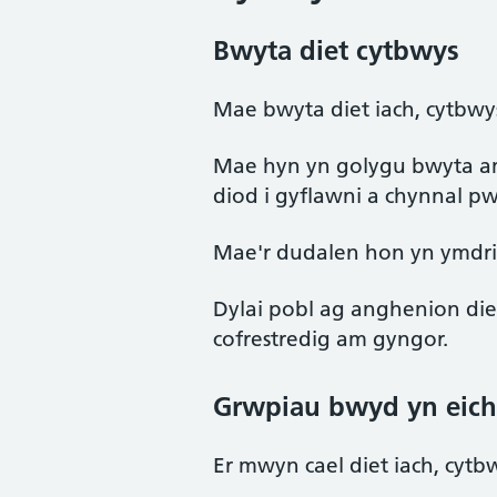
Bwyta diet cytbwys
Mae bwyta diet iach, cytbwys
Mae hyn yn golygu bwyta am
diod i gyflawni a chynnal pw
Mae'r dudalen hon yn ymdrin
Dylai pobl ag anghenion di
cofrestredig am gyngor.
Grwpiau bwyd yn eich
Er mwyn cael diet iach, cytb