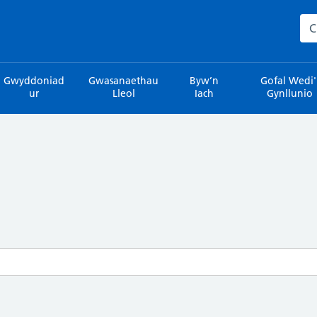
Sea
Gwyddoniad
Gwasanaethau
Byw’n
Gofal Wedi'
ur
Lleol
Iach
Gynllunio