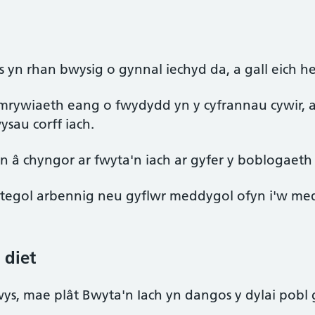
 yn rhan bwysig o gynnal iechyd da, a gall eich he
rywiaeth eang o fwydydd yn y cyfrannau cywir, a
ysau corff iach.
 â chyngor ar fwyta'n iach ar gyfer y boblogaeth 
etegol arbennig neu gyflwr meddygol ofyn i'w m
 diet
wys, mae plât Bwyta'n Iach yn dangos y dylai pobl g