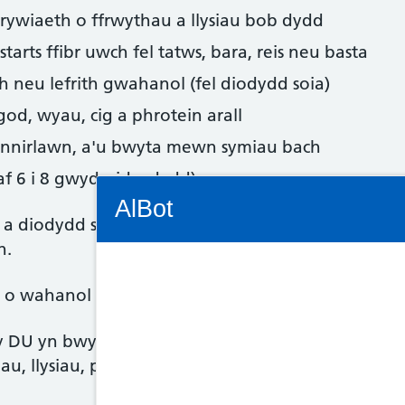
rywiaeth o ffrwythau a llysiau bob dydd
tarts ffibr uwch fel tatws, bara, reis neu basta
th neu lefrith gwahanol (fel diodydd soia)
god, wyau, cig a phrotein arall
annirlawn, a'u bwyta mewn symiau bach
af 6 i 8 gwydraid y dydd)
Connectivity Status: Render error. Plea
AlBot
a diodydd sy'n cynnwys llawer o fraster, halen a si
h.
o wahanol fwydydd o'r 5 prif grŵp bwyd i gael ys
Keyboard
y DU yn bwyta ac yn yfed gormod o galorïau, gormo
controls
au, llysiau, pysgod olewog na ffibr.
Chat