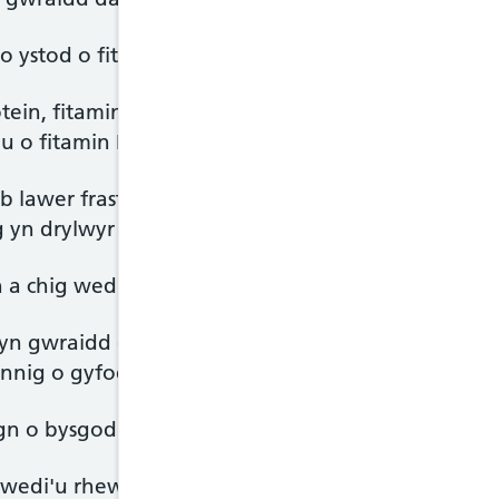
o ystod o fitaminau a mwynau.
tein, fitaminau a mwynau, gan gynnwys fitaminau
u o fitamin B12.
 lawer fraster a dofednod heb groen pryd bynna
ig yn drylwyr bob amser.
h a chig wedi'i brosesu fel cig moch, ham a selsig.
n gwraidd da o brotein, ac maent yn cynnwys lla
nnig o gyfoethog mewn asidau brasterog omega-
dogn o bysgod yr wythnos, gan gynnwys 1 dogn o b
s, wedi'u rhewi neu mewn tun, ond cofiwch y gall 