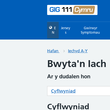
E
Jersey
Gwirwyr
N
s
Symptomau
Hafan
Iechyd A-Y
Bwyta'n Iach
Ar y dudalen hon
Cyflwyniad
Cyflwyniad