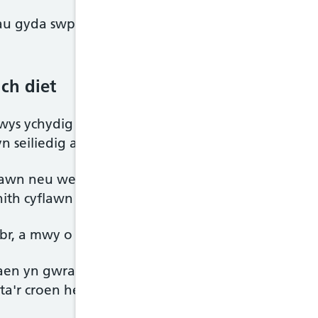
iau gyda swper a ffrwythau ffres gydag iogwrt plaen
ch diet
wys ychydig dros draean o bopeth rydych chi'n ei
n seiliedig ar y bwydydd hyn.
wn neu wenith cyflawn o fwydydd â starts, fel re
ith cyflawn neu ffibr uwch gwyn.
br, a mwy o fitaminau a mwynau fel rheol, na ma
n yn gwraidd wych o ffibr a fitaminau. Er enghrai
ta'r croen hefyd.