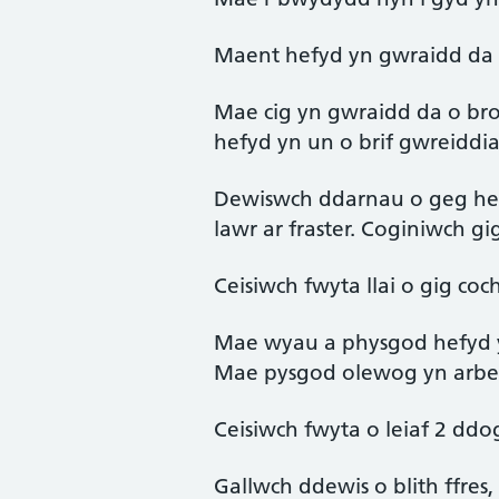
Maent hefyd yn gwraidd da 
Mae cig yn gwraidd da o bro
hefyd yn un o brif gwreiddia
Dewiswch ddarnau o geg heb
lawr ar fraster. Coginiwch g
Ceisiwch fwyta llai o gig coc
Mae wyau a physgod hefyd y
Mae pysgod olewog yn arbe
Ceisiwch fwyta o leiaf 2 d
Gallwch ddewis o blith ffre