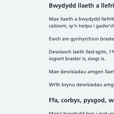
Bwydydd llaeth a llef
Mae llaeth a bwydydd llefrit
calsiwm, sy'n helpu i gadw'c
Ewch am gynhyrchion braster i
Dewiswch laeth lled-sgim, 1%
iogwrt braster is, siwgr is.
Mae dewisiadau amgen llaet
Wrth brynu dewisiadau amge
Ffa, corbys, pysgod, w
Mae'r bwydydd hyn i gyd yn g