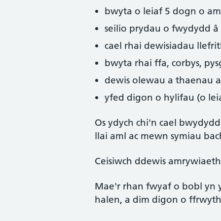
bwyta o leiaf 5 dogn o am
seilio prydau o fwydydd â s
cael rhai dewisiadau llefri
bwyta rhai ffa, corbys, pys
dewis olewau a thaenau 
yfed digon o hylifau (o lei
Os ydych chi'n cael bwydydd 
llai aml ac mewn symiau bac
Ceisiwch ddewis amrywiaeth 
Mae'r rhan fwyaf o bobl yn 
halen, a dim digon o ffrwyth