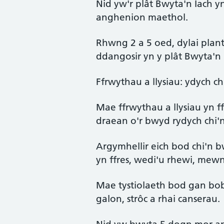
Nid yw'r plât Bwyta'n Iach
anghenion maethol.
Rhwng 2 a 5 oed, dylai plan
ddangosir yn y plât Bwyta'n 
Ffrwythau a llysiau: ydych ch
Mae ffrwythau a llysiau yn f
draean o'r bwyd rydych chi'
Argymhellir eich bod chi'n b
yn ffres, wedi'u rhewi, mew
Mae tystiolaeth bod gan bobl
galon, strôc a rhai canserau.