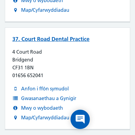
Mwy o wybodaeth
Map/Cyfarwyddiadau
37. Court Road Dental Practice
4 Court Road
Bridgend
CF31 1BN
01656 652041
Anfon i ffôn symudol
Gwasanaethau a Gynigir
Mwy o wybodaeth
Map/Cyfarwyddiadau