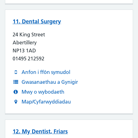
11. Dental Surgery
24 King Street
Abertillery
NP13 1AD
01495 212592
Anfon i ffôn symudol
Gwasanaethau a Gynigir
Mwy o wybodaeth
Map/Cyfarwyddiadau
12. My Dentist, Friars