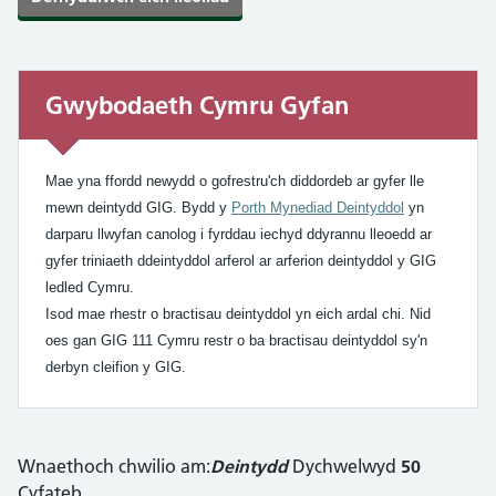
Gwybodaeth Cymru Gyfan
Gwybodaeth Cymru Gyfan
Mae yna ffordd newydd o gofrestru'ch diddordeb ar gyfer lle
mewn deintydd GIG. Bydd y
Porth Mynediad Deintyddol
yn
darparu llwyfan canolog i fyrddau iechyd ddyrannu lleoedd ar
gyfer triniaeth ddeintyddol arferol ar arferion deintyddol y GIG
ledled Cymru.
Isod mae rhestr o bractisau deintyddol yn eich ardal chi. Nid
oes gan GIG 111 Cymru restr o ba bractisau deintyddol sy'n
derbyn cleifion y GIG.
Wnaethoch chwilio am:
Deintydd
Dychwelwyd
50
Cyfateb