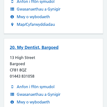
Anfon i ffôn symudol
Gwasanaethau a Gynigir
Mwy o wybodaeth
Map/Cyfarwyddiadau
20. My Dentist, Bargoed
13 High Street
Bargoed
CF81 8QZ
01443 831058
Anfon i ffôn symudol
Gwasanaethau a Gynigir
Mwy o wybodaeth