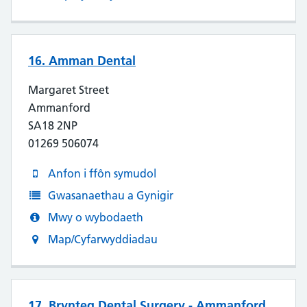
16. Amman Dental
Margaret Street
Ammanford
SA18 2NP
01269 506074
Anfon i ffôn symudol
Gwasanaethau a Gynigir
Mwy o wybodaeth
Map/Cyfarwyddiadau
17. Brynteg Dental Surgery - Ammanford