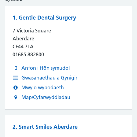
1. Gentle Dental Surgery
7 Victoria Square
Aberdare
CF44 7LA
01685 882800
Anfon i ffôn symudol
Gwasanaethau a Gynigir
Mwy o wybodaeth
Map/Cyfarwyddiadau
2. Smart Smiles Aberdare