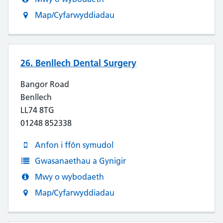
Map/Cyfarwyddiadau
26. Benllech Dental Surgery
Bangor Road
Benllech
LL74 8TG
01248 852338
Anfon i ffôn symudol
Gwasanaethau a Gynigir
Mwy o wybodaeth
Map/Cyfarwyddiadau