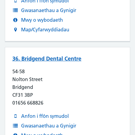
Anfon i ffôn symudol
Gwasanaethau a Gynigir
Mwy o wybodaeth
Map/Cyfarwyddiadau
36. Bridgend Dental Centre
54-58
Nolton Street
Bridgend
CF31 3BP
01656 668826
Anfon i ffôn symudol
Gwasanaethau a Gynigir