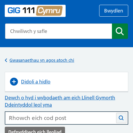
Bwydlen
Search the NHS website
Chwil
Gwasanaethau yn agos atoch chi
Didoli a hidlo
Dewch o hyd i wybodaeth am eich Llinell Gymorth
Ddeintyddol leol yma