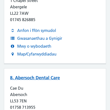
1 Chapel Street
Abergele
LL22 7AW
01745 826885
Anfon i ffôn symudol
Gwasanaethau a Gynigir
Mwy o wybodaeth
Map/Cyfarwyddiadau
8. Abersoch Dental Care
Cae Du
Abersoch
LL53 7EN
01758 713955