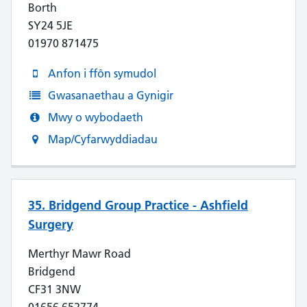
Borth
SY24 5JE
01970 871475
Anfon i ffôn symudol
Gwasanaethau a Gynigir
Mwy o wybodaeth
Map/Cyfarwyddiadau
35. Bridgend Group Practice - Ashfield
Surgery
Merthyr Mawr Road
Bridgend
CF31 3NW