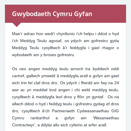
Gwybodaeth Cymru Gyfan
Gwybodaeth Cymru Gyfan
Mae'r adran hon wedi'i chynllunio i'ch helpu i ddod o hyd
i'ch Meddyg Teulu agosaf, os ydych am gofrestru gyda
Meddyg Teulu cysylltwch â'r feddygfa i gael rhagor o
wybodaeth am y broses gofrestru.
Os oes angen meddyg teulu arnoch tra byddwch oddi
cartref, gallwch ymweld â meddygfa arall a gofyn am gael
eich trin fel claf dros dro. Os ydych i ffwrdd am fwy na 24
awr ac yn meddwl bod angen i chi weld meddyg teulu,
cysylltwch â meddygfa leol dros y ffôn yn gyntaf. Os na
allwch ddod o hyd i feddyg teulu i gofrestru gydag ef dros
dro, cysylltwch â'ch Partneriaeth Cydwasanaethau GIG
Cymru ranbarthol a gofyn am 'Wasanaethau
Contractwyr', a ddylai allu eich cyfeirio at arfer arall.