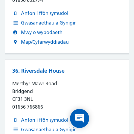
01656 652774
Anfon i ffôn symudol
Gwasanaethau a Gynigir
Mwy o wybodaeth
Map/Cyfarwyddiadau
36. Riversdale House
Merthyr Mawr Road
Bridgend
CF31 3NL
01656 766866
Anfon i ffôn symudol
Gwasanaethau a Gynigir