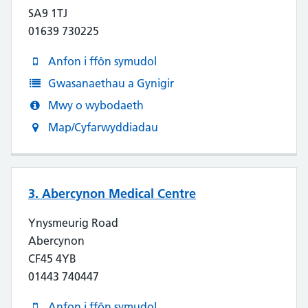
SA9 1TJ
01639 730225
Anfon i ffôn symudol
Gwasanaethau a Gynigir
Mwy o wybodaeth
Map/Cyfarwyddiadau
3. Abercynon Medical Centre
Ynysmeurig Road
Abercynon
CF45 4YB
01443 740447
Anfon i ffôn symudol