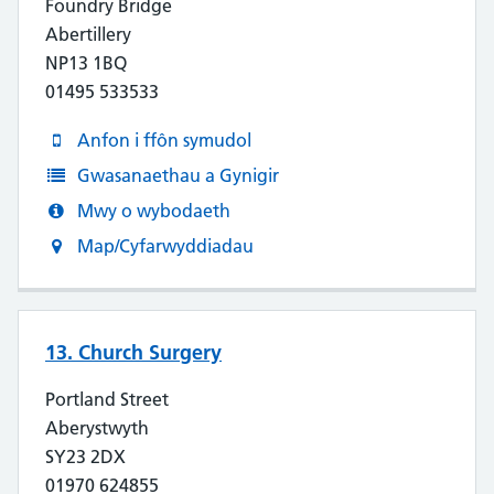
Foundry Bridge
Abertillery
NP13 1BQ
01495 533533
Anfon i ffôn symudol
Gwasanaethau a Gynigir
Mwy o wybodaeth
Map/Cyfarwyddiadau
13. Church Surgery
Portland Street
Aberystwyth
SY23 2DX
01970 624855