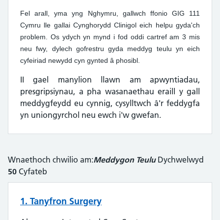
Fel arall, yma yng Nghymru, gallwch ffonio GIG 111
Cymru lle gallai Cynghorydd Clinigol eich helpu gyda'ch
problem. Os ydych yn mynd i fod oddi cartref am 3 mis
neu fwy, dylech gofrestru gyda meddyg teulu yn eich
cyfeiriad newydd cyn gynted â phosibl.
II gael manylion llawn am apwyntiadau,
presgripsiynau, a pha wasanaethau eraill y gall
meddygfeydd eu cynnig, cysylltwch â'r feddygfa
yn uniongyrchol neu ewch i'w gwefan.
Wnaethoch chwilio am:
Meddygon Teulu
Dychwelwyd
50
Cyfateb
1. Tanyfron Surgery