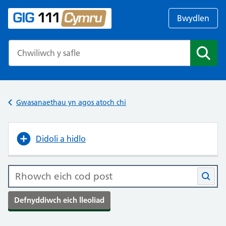
Bwydlen
Search the NHS website
Chwil
Gwasanaethau yn agos atoch chi
Didoli a hidlo