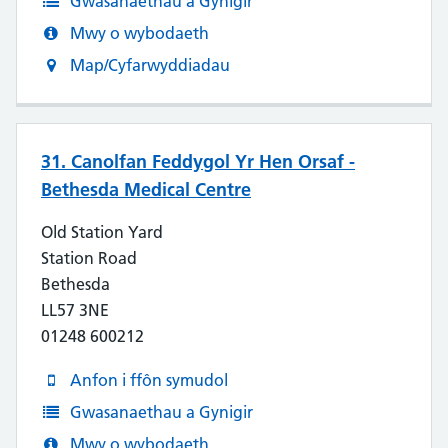
Gwasanaethau a Gynigir
Mwy o wybodaeth
Map/Cyfarwyddiadau
31. Canolfan Feddygol Yr Hen Orsaf -
Bethesda Medical Centre
Old Station Yard
Station Road
Bethesda
LL57 3NE
01248 600212
Anfon i ffôn symudol
Gwasanaethau a Gynigir
Mwy o wybodaeth