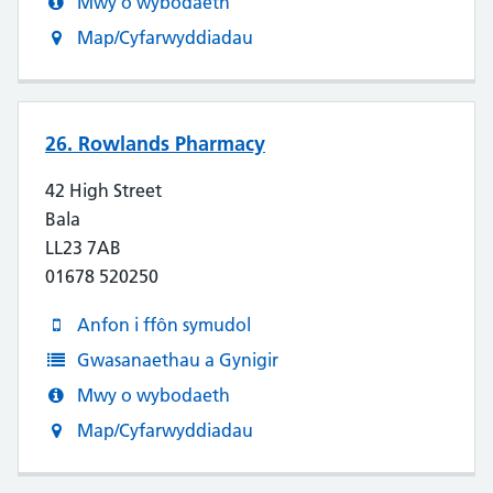
Mwy o wybodaeth
Map/Cyfarwyddiadau
26. Rowlands Pharmacy
42 High Street
Bala
LL23 7AB
01678 520250
Anfon i ffôn symudol
Gwasanaethau a Gynigir
Mwy o wybodaeth
Map/Cyfarwyddiadau