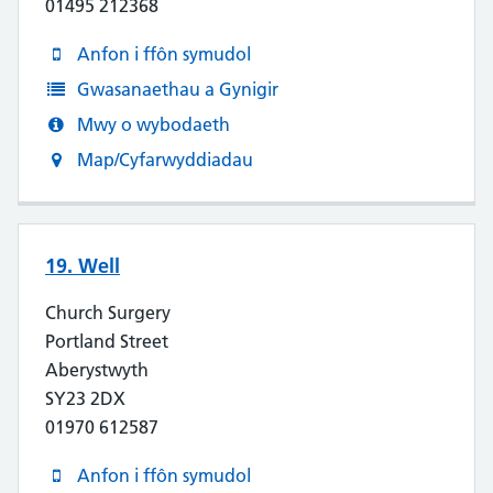
01495 212368
Anfon i ffôn symudol
Gwasanaethau a Gynigir
Mwy o wybodaeth
Map/Cyfarwyddiadau
19. Well
Church Surgery
Portland Street
Aberystwyth
SY23 2DX
01970 612587
Anfon i ffôn symudol