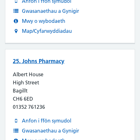
Anfon i ffôn symudol
Gwasanaethau a Gynigir
Mwy o wybodaeth
Map/Cyfarwyddiadau
25. Johns Pharmacy
Albert House
High Street
Bagillt
CH6 6ED
01352 761236
Anfon i ffôn symudol
Gwasanaethau a Gynigir