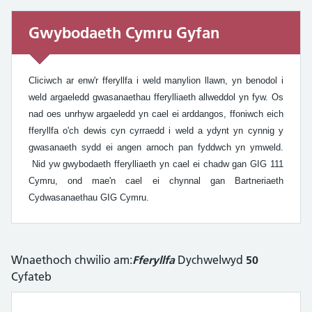
Gwybodaeth Cymru Gyfan
Gwybodaeth Cymru Gyfan
Cliciwch ar enw'r fferyllfa i weld manylion llawn, yn benodol i
weld argaeledd gwasanaethau fferylliaeth allweddol yn fyw. Os
nad oes unrhyw argaeledd yn cael ei arddangos, ffoniwch eich
fferyllfa o'ch dewis cyn cyrraedd i weld a ydynt yn cynnig y
gwasanaeth sydd ei angen arnoch pan fyddwch yn ymweld.
Nid yw gwybodaeth fferylliaeth yn cael ei chadw gan GIG 111
Cymru, ond mae'n cael ei chynnal gan Bartneriaeth
Cydwasanaethau GIG Cymru.
Wnaethoch chwilio am:
Fferyllfa
Dychwelwyd
50
Cyfateb