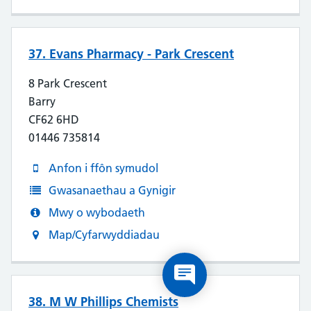
37. Evans Pharmacy - Park Crescent
8 Park Crescent
Barry
CF62 6HD
01446 735814
Anfon i ffôn symudol
Gwasanaethau a Gynigir
Mwy o wybodaeth
Map/Cyfarwyddiadau
38. M W Phillips Chemists