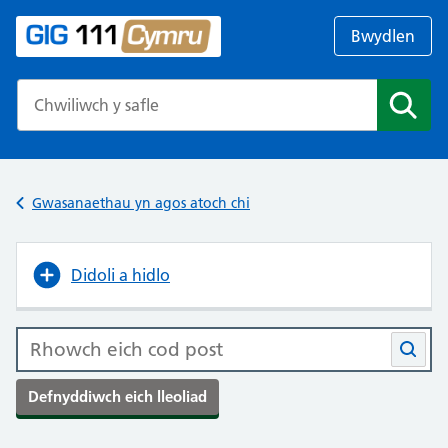
Bwydlen
Search the NHS website
Chwil
Gwasanaethau yn agos atoch chi
Didoli a hidlo