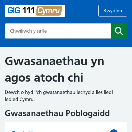
Bwydlen
Search the NHS website
Chwil
Gwasanaethau yn
agos atoch chi
Dewch o hyd i'ch gwasanaethau iechyd a lles lleol
ledled Cymru.
Gwasanaethau Poblogaidd