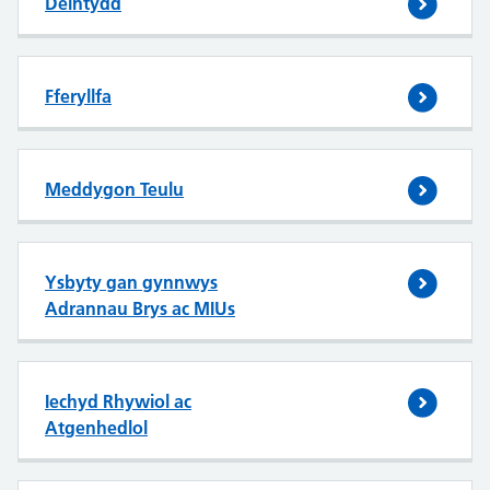
Deintydd
Fferyllfa
Meddygon Teulu
Ysbyty gan gynnwys
Adrannau Brys ac MIUs
Iechyd Rhywiol ac
Atgenhedlol