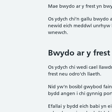
Mae bwydo ar y frest yn bwyd
Os ydych chi’n gallu bwydo a
newid eich meddwl unrhyw b
wnewch.
Bwydo ar y frest
Os ydych chi wedi cael llawd
frest neu odro'ch llaeth.
Nid yw'n bosibl gwybod faint
bydd angen i chi gynnig port
Efallai y bydd eich babi yn e