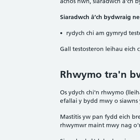
achos hwn, siaradwch â'ch b
Siaradwch â’ch bydwraig ne
rydych chi am gymryd testo
Gall testosteron leihau eich
Rhwymo tra'n bw
Os ydych chi'n rhwymo (llei
efallai y bydd mwy o siawns 
Mastitis yw pan fydd eich b
rhwymwr maint mwy nag o'r