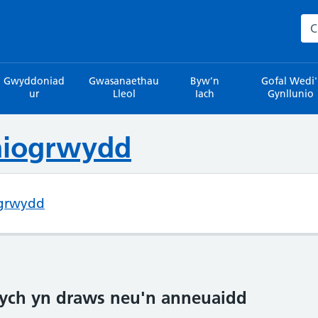
Sea
Gwyddoniad
Gwasanaethau
Byw’n
Gofal Wedi'
ur
Lleol
Iach
Gynllunio
hiogrwydd
grwydd
dych yn draws neu'n anneuaidd