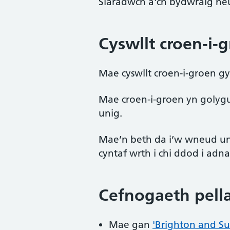
Siaradwch â'ch bydwraig neu
Cyswllt croen-i-
Mae cyswllt croen-i-groen g
Mae croen-i-groen yn golygu
unig.
Mae’n beth da i’w wneud unr
cyntaf wrth i chi ddod i adn
Cefnogaeth pell
Mae gan
'Brighton and Sus