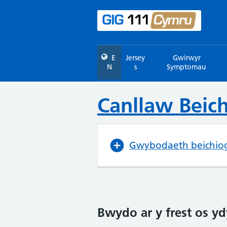
E
Jersey
Gwirwyr
N
s
Symptomau
Canllaw Beic
Gwybodaeth beichio
Bwydo ar y frest os y