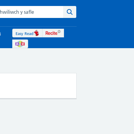
rch the NHS website
Chwiliwch y safle
Easy Read
i