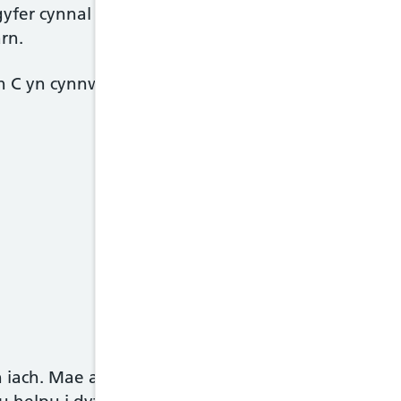
yfer cynnal iechyd ac imiwnedd cyffredinol eich p
rn.
n C yn cynnwys:
'n iach. Mae angen gwneud yn siŵr bod ganddyn 