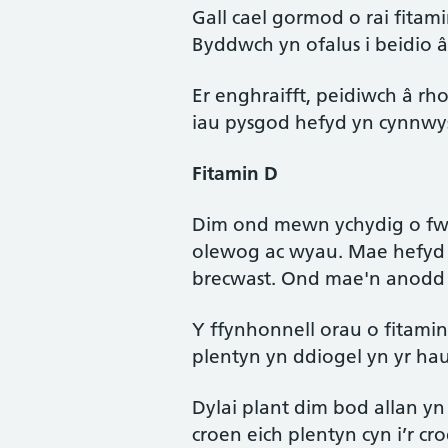
Gall cael gormod o rai fitam
Byddwch yn ofalus i beidio â
Er enghraifft, peidiwch â rh
iau pysgod hefyd yn cynnwys
Fitamin D
Dim ond mewn ychydig o fwy
olewog ac wyau. Mae hefyd 
brecwast. Ond mae'n anodd c
Y ffynhonnell orau o fitami
plentyn yn ddiogel yn yr hau
Dylai plant dim bod allan y
croen eich plentyn cyn i’r cr