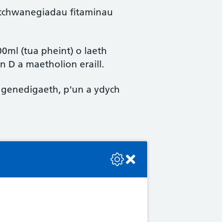
atchwanegiadau fitaminau
00ml (tua pheint) o laeth
 D a maetholion eraill.
u genedigaeth, p'un a ydych
se check the console or contact the bot developer.
inau a dweud wrthych chi ble
raill. Siaradwch gyda’r