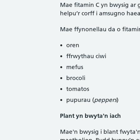
Mae fitamin C yn bwysig ar g
helpu’r corff i amsugno haea
Mae ffynonellau da o fitami
oren
ffrwythau ciwi
mefus
brocoli
tomatos
pupurau (
peppers
)
Plant yn bwyta'n iach
Mae'n bwysig i blant fwyta