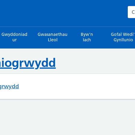
Sea
Gwyddoniad
Gwasanaethau
Byw’n
Gofal Wedi'
ur
Lleol
Iach
Gynllunio
hiogrwydd
grwydd