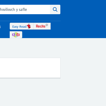
rch the NHS website
Chwiliwch y safle
Easy Read
i