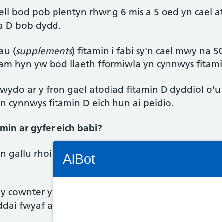
ell bod pob plentyn rhwng 6 mis a 5 oed yn cael 
 a D bob dydd.
au (
supplements
) fitamin i fabi sy'n cael mwy na 5
am hyn yw bod llaeth fformiwla yn cynnwys fitamin
bwydo ar y fron gael atodiad fitamin D dyddiol o'
n cynnwys fitamin D eich hun ai peidio.
amin ar gyfer eich babi?
Connectivity Status: Render error. Plea
gallu rhoi cyngor i chi ar ddiferion (
drops
) fitam
AlBot
s y cownter yn cynnwys fitaminau neu gynhwysion e
ddai fwyaf addas ar gyfer eich plentyn chi.
Keyboard