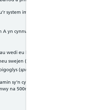
au’r system imiwnedd. Mae’n gallu helpu eu golw
n A yn cynnwys:
inau wedi eu hychwanegu
neu swejen (
swede
) a mangos
bigoglys (
spinach
), bresych a brocoli.
amin sy'n cynnwys fitamin A ac C ar gyfer babano
mwy na 500ml (tua pheint) o laeth fformiwla’r dyd