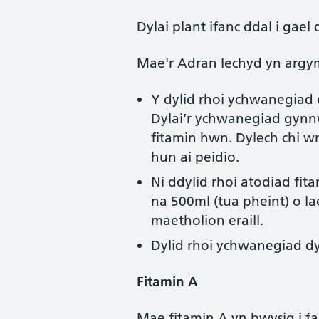
Dylai plant ifanc ddal i gae
Mae'r Adran Iechyd yn argym
Y dylid rhoi ychwanegiad 
Dylai’r ychwanegiad gynnwy
fitamin hwn. Dylech chi w
hun ai peidio.
Ni ddylid rhoi atodiad fi
na 500ml (tua pheint) o l
maetholion eraill.
Dylid rhoi ychwanegiad dy
Fitamin A
Mae fitamin A yn bwysig i fa