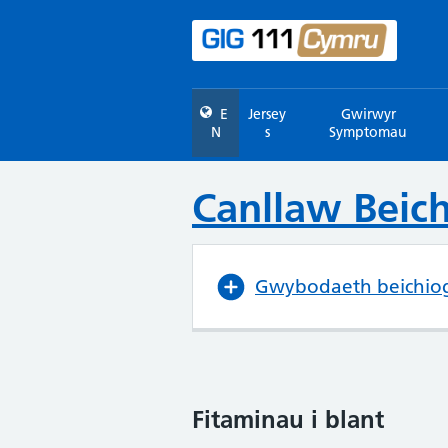
E
Jersey
Gwirwyr
N
s
Symptomau
Canllaw Beic
Gwybodaeth beichio
Fitaminau i blant