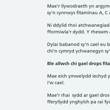
Mae'r llywodraeth yn argym
sy'n cynnwys fitaminau A, C
Ni ddylid rhoi atchwanegiad
fformiwla'r dydd. Y rheswm 
Dylai babanod sy'n cael eu 
chi'n cymryd ychwanegyn sy'
Ble allwch chi gael drops fit
Mae eich ymwelydd iechyd yn 
i'w cael.
Mae’r rhai sydd ar gael dro
fferyllydd ynghylch pa rai fy