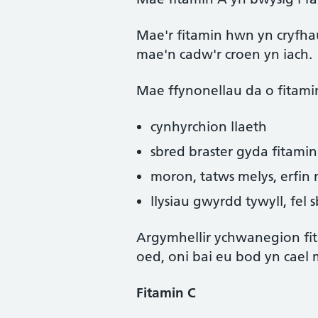
Mae'r fitamin hwn yn cryfh
mae'n cadw'r croen yn iach.
Mae ffynonellau da o fitami
cynhyrchion llaeth
sbred braster gyda fitam
moron, tatws melys, erfin 
llysiau gwyrdd tywyll, fel s
Argymhellir ychwanegion fit
oed, oni bai eu bod yn cael 
Fitamin C