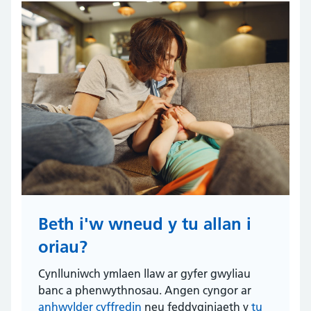
Beth i'w wneud y tu allan i
oriau?
Cynlluniwch ymlaen llaw ar gyfer gwyliau
banc a phenwythnosau. Angen cyngor ar
anhwylder cyffredin
neu feddyginiaeth y
tu