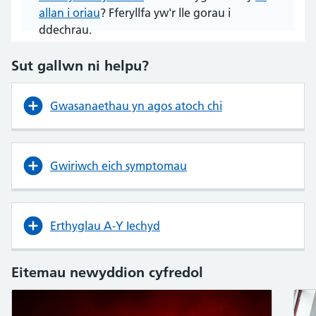
allan i oriau
? Fferyllfa yw'r lle gorau i
ddechrau.
Sut gallwn ni helpu?
Gwasanaethau yn agos atoch chi
Gwiriwch eich symptomau
Erthyglau A-Y Iechyd
Eitemau newyddion cyfredol