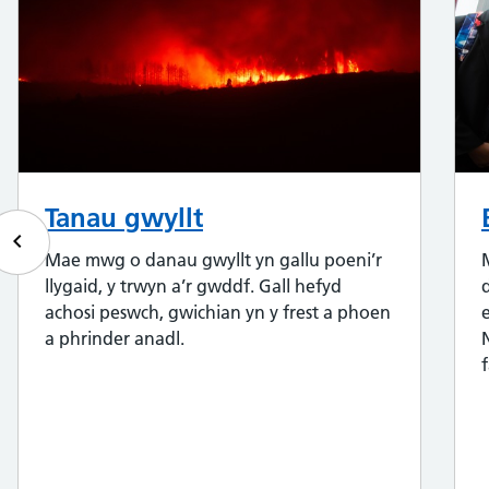
Tanau gwyllt
keyboard_arrow_left
Mae mwg o danau gwyllt yn gallu poeni’r
llygaid, y trwyn a’r gwddf. Gall hefyd
achosi peswch, gwichian yn y frest a phoen
a phrinder anadl.