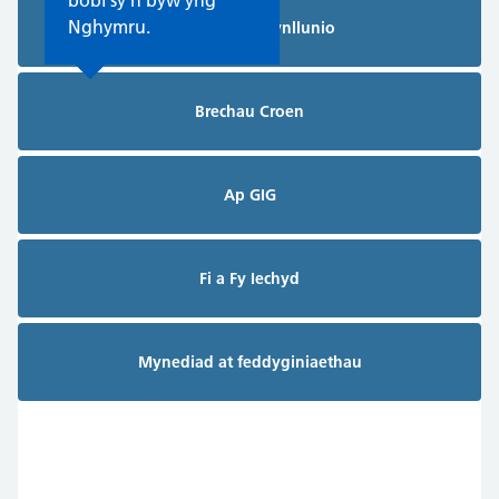
bobl sy'n byw yng
Nghymru.
Gofal Wedi'i Gynllunio
Brechau Croen
Ap GIG
Fi a Fy Iechyd
Mynediad at feddyginiaethau