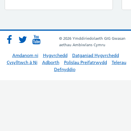
© 2026 Ymddiriedolaeth GIG Gwasan
aethau Ambiwlans Cymru
Amdanom ni
Hygyrchedd
Datganiad Hygyrchedd
Cysylltwch â Ni
Adborth
Polisïau Preifatrwydd
Telerau
Defnyddio