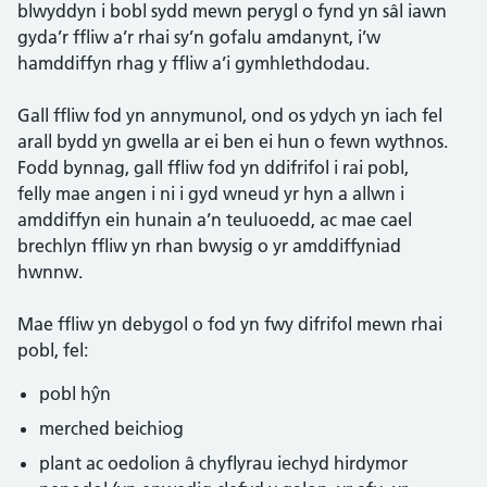
blwyddyn i bobl sydd mewn perygl o fynd yn sâl iawn
gyda’r ffliw a’r rhai sy’n gofalu amdanynt, i’w
hamddiffyn rhag y ffliw a’i gymhlethdodau.
Gall ffliw fod yn annymunol, ond os ydych yn iach fel
arall bydd yn gwella ar ei ben ei hun o fewn wythnos.
Fodd bynnag, gall ffliw fod yn ddifrifol i rai pobl,
felly mae angen i ni i gyd wneud yr hyn a allwn i
amddiffyn ein hunain a’n teuluoedd, ac mae cael
brechlyn ffliw yn rhan bwysig o yr amddiffyniad
hwnnw.
Mae ffliw yn debygol o fod yn fwy difrifol mewn rhai
pobl, fel:
pobl hŷn
merched beichiog
plant ac oedolion â chyflyrau iechyd hirdymor