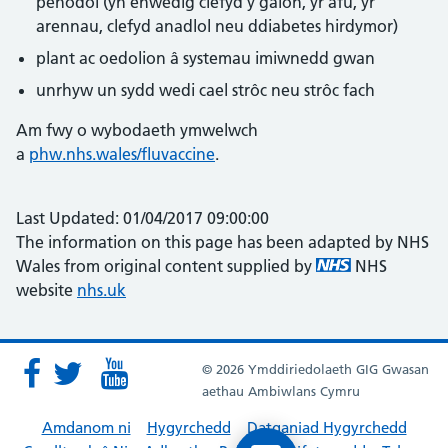
penodol (yn enwedig clefyd y galon, yr afu, yr
arennau, clefyd anadlol neu ddiabetes hirdymor)
plant ac oedolion â systemau imiwnedd gwan
unrhyw un sydd wedi cael strôc neu strôc fach
Am fwy o wybodaeth ymwelwch
a
phw.nhs.wales/fluvaccine
.
Last Updated: 01/04/2017 09:00:00
The information on this page has been adapted by NHS
Wales from original content supplied by
NHS
website
nhs.uk
© 2026 Ymddiriedolaeth GIG Gwasan
aethau Ambiwlans Cymru
Amdanom ni
Hygyrchedd
Datganiad Hygyrchedd