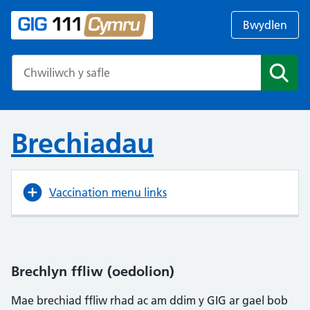
Bwydlen
Search the NHS website
Chwil
Brechiadau
Vaccination menu links
Brechlyn ffliw (oedolion)
Mae brechiad ffliw rhad ac am ddim y GIG ar gael bob