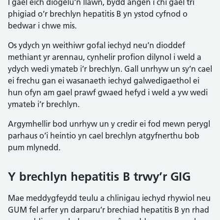
I gael eich diogelu’n llawn, bydd angen i chi gael tri
phigiad o’r brechlyn hepatitis B yn ystod cyfnod o
bedwar i chwe mis.
Os ydych yn weithiwr gofal iechyd neu’n dioddef
methiant yr arennau, cynhelir profion dilynol i weld a
ydych wedi ymateb i’r brechlyn. Gall unrhyw un sy’n cael
ei frechu gan ei wasanaeth iechyd galwedigaethol ei
hun ofyn am gael prawf gwaed hefyd i weld a yw wedi
ymateb i’r brechlyn.
Argymhellir bod unrhyw un y credir ei fod mewn perygl
parhaus o’i heintio yn cael brechlyn atgyfnerthu bob
pum mlynedd.
Y brechlyn hepatitis B trwy’r GIG
Mae meddygfeydd teulu a chlinigau iechyd rhywiol neu
GUM fel arfer yn darparu’r brechiad hepatitis B yn rhad