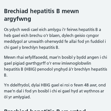
Brechiad hepatitis B mewn
argyfwng
Os ydych wedi cael eich amlygu i’r feirws hepatitis B a
heb gael eich brechu o’r blaen, dylech geisio cyngor
meddygol ar unwaith oherwydd fe allai fod yn fuddiol i
chi gael y brechlyn hepatitis B.
Mewn rhai sefyllfaoedd, mae’n bosibl y bydd angen i chi
gael pigiad gwrthgyrff o’r enw imiwnoglobwlin
hepatitis B (HBIG) penodol ynghyd â’r brechlyn hepatitis
B.
Yn ddelfrydol, dylai HBIG gael ei roi o fewn 48 awr, ond
mae’n dal i fod yn bosibl i chi ei gael hyd at wythnos ar
ôl yr amlygiad.