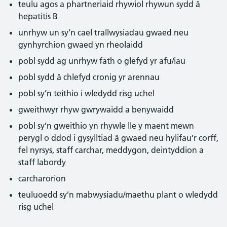
teulu agos a phartneriaid rhywiol rhywun sydd â
hepatitis B
unrhyw un sy’n cael trallwysiadau gwaed neu
gynhyrchion gwaed yn rheolaidd
pobl sydd ag unrhyw fath o glefyd yr afu/iau
pobl sydd â chlefyd cronig yr arennau
pobl sy’n teithio i wledydd risg uchel
gweithwyr rhyw gwrywaidd a benywaidd
pobl sy’n gweithio yn rhywle lle y maent mewn
perygl o ddod i gysylltiad â gwaed neu hylifau’r corff,
fel nyrsys, staff carchar, meddygon, deintyddion a
staff labordy
carcharorion
teuluoedd sy’n mabwysiadu/maethu plant o wledydd
risg uchel