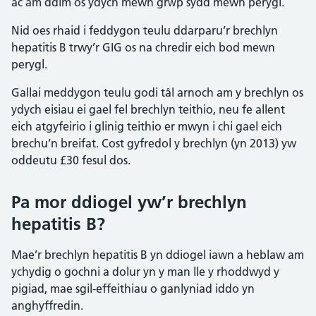
ac am ddim os ydych mewn grŵp sydd mewn perygl.
Nid oes rhaid i feddygon teulu ddarparu’r brechlyn
hepatitis B trwy’r GIG os na chredir eich bod mewn
perygl.
Gallai meddygon teulu godi tâl arnoch am y brechlyn os
ydych eisiau ei gael fel brechlyn teithio, neu fe allent
eich atgyfeirio i glinig teithio er mwyn i chi gael eich
brechu’n breifat. Cost gyfredol y brechlyn (yn 2013) yw
oddeutu £30 fesul dos.
Pa mor ddiogel yw’r brechlyn
hepatitis B?
Mae’r brechlyn hepatitis B yn ddiogel iawn a heblaw am
ychydig o gochni a dolur yn y man lle y rhoddwyd y
pigiad, mae sgil-effeithiau o ganlyniad iddo yn
anghyffredin.