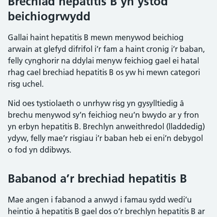
Brechiad hepatitis B yn ystod
beichiogrwydd
Gallai haint hepatitis B mewn menywod beichiog
arwain at glefyd difrifol i’r fam a haint cronig i’r baban,
felly cynghorir na ddylai menyw feichiog gael ei hatal
rhag cael brechiad hepatitis B os yw hi mewn categori
risg uchel.
Nid oes tystiolaeth o unrhyw risg yn gysylltiedig â
brechu menywod sy’n feichiog neu’n bwydo ar y fron
yn erbyn hepatitis B. Brechlyn anweithredol (lladdedig)
ydyw, felly mae’r risgiau i’r baban heb ei eni’n debygol
o fod yn ddibwys.
Babanod a’r brechiad hepatitis B
Mae angen i fabanod a anwyd i famau sydd wedi’u
heintio â hepatitis B gael dos o’r brechlyn hepatitis B ar