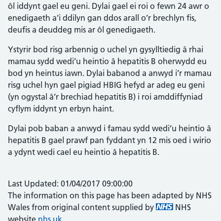
ôl iddynt gael eu geni. Dylai gael ei roi o fewn 24 awr o
enedigaeth a’i ddilyn gan ddos arall o’r brechlyn fis,
deufis a deuddeg mis ar ôl genedigaeth.
Ystyrir bod risg arbennig o uchel yn gysylltiedig â rhai
mamau sydd wedi’u heintio â hepatitis B oherwydd eu
bod yn heintus iawn. Dylai babanod a anwyd i’r mamau
risg uchel hyn gael pigiad HBIG hefyd ar adeg eu geni
(yn ogystal â’r brechiad hepatitis B) i roi amddiffyniad
cyflym iddynt yn erbyn haint.
Dylai pob baban a anwyd i famau sydd wedi’u heintio â
hepatitis B gael prawf pan fyddant yn 12 mis oed i wirio
a ydynt wedi cael eu heintio â hepatitis B.
Last Updated: 01/04/2017 09:00:00
The information on this page has been adapted by NHS
Wales from original content supplied by
NHS
website
nhs.uk