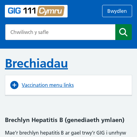
Bwydlen
Search the NHS website
Chwil
Brechiadau
Vaccination menu links
Brechlyn Hepatitis B (genediaeth ymlaen)
Mae’r brechlyn hepatitis B ar gael trwy’r GIG i unrhyw