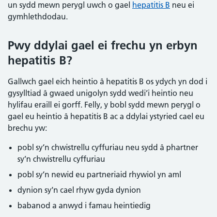
un sydd mewn perygl uwch o gael
hepatitis B
neu ei
gymhlethdodau.
Pwy ddylai gael ei frechu yn erbyn
hepatitis B?
Gallwch gael eich heintio â hepatitis B os ydych yn dod i
gysylltiad â gwaed unigolyn sydd wedi’i heintio neu
hylifau eraill ei gorff. Felly, y bobl sydd mewn perygl o
gael eu heintio â hepatitis B ac a ddylai ystyried cael eu
brechu yw:
pobl sy’n chwistrellu cyffuriau neu sydd â phartner
sy’n chwistrellu cyffuriau
pobl sy’n newid eu partneriaid rhywiol yn aml
dynion sy’n cael rhyw gyda dynion
babanod a anwyd i famau heintiedig