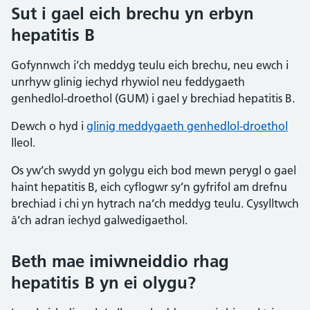
Sut i gael eich brechu yn erbyn
hepatitis B
Gofynnwch i’ch meddyg teulu eich brechu, neu ewch i
unrhyw glinig iechyd rhywiol neu feddygaeth
genhedlol-droethol (GUM) i gael y brechiad hepatitis B.
Dewch o hyd i
glinig meddygaeth genhedlol-droethol
lleol.
Os yw’ch swydd yn golygu eich bod mewn perygl o gael
haint hepatitis B, eich cyflogwr sy’n gyfrifol am drefnu
brechiad i chi yn hytrach na’ch meddyg teulu. Cysylltwch
â’ch adran iechyd galwedigaethol.
Beth mae imiwneiddio rhag
hepatitis B yn ei olygu?