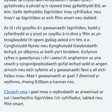
gyfathrebu â phobl sy'n clywed trwy gyfieithydd BSL ar-
lein. Gellir defnyddio SignVideo trwy cyfrifiadur, neu
trwy'r ap SignVideo ar eich ffôn smart neu dabled.
Ar ôl i chi gysylltu â'r gwasanaeth SignVideo, bydd y
cyfieithydd ar y pryd yn cysylltu â ni dros y ffôn ac yn
trosglwyddo'ch sgwrs gydag aelod o'n tîm, e.e.
Cynghorydd Nyrsio neu Gynghorydd Gwybodaeth
Iechyd, yn dibynnu ar beth yw'r broblem. Gofynnir
cyfres o gwestiynau i chi i asesu'ch anghenion ac yna
cewch y cyngor/gwybodaeth gofal iechyd sydd ei angen
arnoch neu eich cyfeirio at y gwasanaeth lleol a all eich
helpu orau. Mae'r gwasanaeth ar gael 7 diwrnod yr
wythnos, rhwng 8.00am a hanner nos.
Cliciwch yma
i gael mwy o wybodaeth ac arweiniad ar
sut i lawrlwytho SignVideo i'ch cyfrifiadur, tabled neu
ffôn smart.