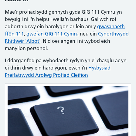
Mae'r profiad sydd gennych gyda GIG 111 Cymru yn
bwysig i ni i'n helpu i wella'n barhaus. Gallwch roi
adborth drwy ein harolygon ar-lein am y
gwasanaeth
ffôn 111
,
gwefan GIG 111 Cymru
neu ein
Cynorthwydd
Rhithwir 'Albot'
. Nid oes angen i ni wybod eich
manylion personol.
I ddarganfod pa wybodaeth rydym yn ei chasglu ac yn
ei thrin drwy ein harolygon, ewch i'n
Hysbysiad
Preifatrwydd Arolwg Profiad Cleifion