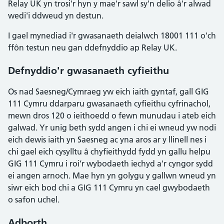
Relay UK yn trosi'r hyn y mae'r sawl sy'n delio â'r alwad
wedi'i ddweud yn destun.
I gael mynediad i'r gwasanaeth deialwch 18001 111 o'ch
ffôn testun neu gan ddefnyddio ap Relay UK.
Defnyddio'r gwasanaeth cyfieithu
Os nad Saesneg/Cymraeg yw eich iaith gyntaf, gall GIG
111 Cymru ddarparu gwasanaeth cyfieithu cyfrinachol,
mewn dros 120 o ieithoedd o fewn munudau i ateb eich
galwad. Yr unig beth sydd angen i chi ei wneud yw nodi
eich dewis iaith yn Saesneg ac yna aros ar y llinell nes i
chi gael eich cysylltu â chyfieithydd fydd yn gallu helpu
GIG 111 Cymru i roi’r wybodaeth iechyd a'r cyngor sydd
ei angen arnoch. Mae hyn yn golygu y gallwn wneud yn
siwr eich bod chi a GIG 111 Cymru yn cael gwybodaeth
o safon uchel.
Adborth