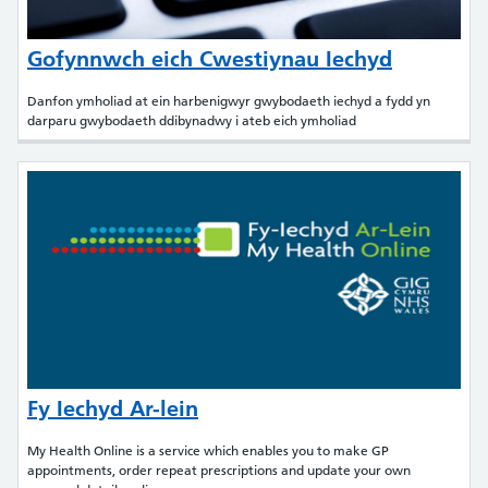
Gofynnwch eich Cwestiynau Iechyd
Danfon ymholiad at ein harbenigwyr gwybodaeth iechyd a fydd yn
darparu gwybodaeth ddibynadwy i ateb eich ymholiad
Fy Iechyd Ar-lein
My Health Online is a service which enables you to make GP
appointments, order repeat prescriptions and update your own