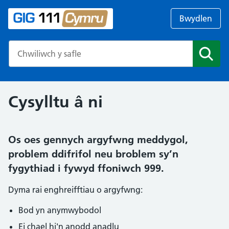
Bwydlen
Search the NHS website
Chwil
Cysylltu â ni
Os oes gennych argyfwng meddygol,
problem ddifrifol neu broblem sy’n
fygythiad i fywyd ffoniwch 999.
Dyma rai enghreifftiau o argyfwng:
Bod yn anymwybodol
Ei chael hi'n anodd anadlu