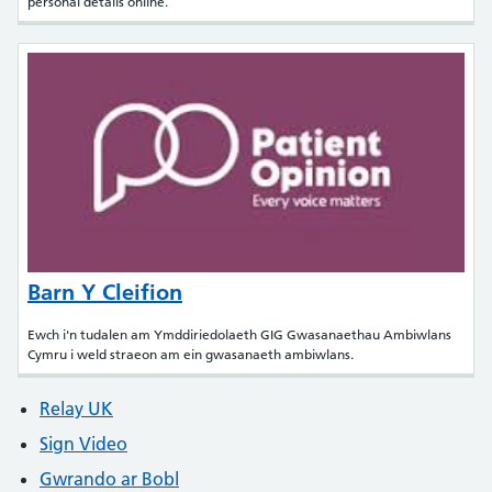
personal details online.
Barn Y Cleifion
Ewch i'n tudalen am Ymddiriedolaeth GIG Gwasanaethau Ambiwlans
Cymru i weld straeon am ein gwasanaeth ambiwlans.
Relay UK
Sign Video
Gwrando ar Bobl