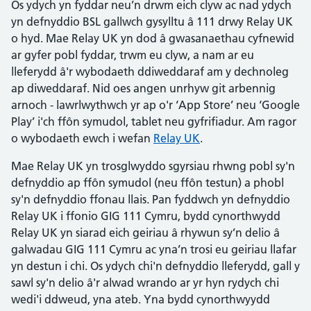
Os ydych yn fyddar neu’n drwm eich clyw ac nad ydych
yn defnyddio BSL gallwch gysylltu â 111 drwy Relay UK
o hyd. Mae Relay UK yn dod â gwasanaethau cyfnewid
ar gyfer pobl fyddar, trwm eu clyw, a nam ar eu
lleferydd â'r wybodaeth ddiweddaraf am y dechnoleg
ap diweddaraf. Nid oes angen unrhyw git arbennig
arnoch - lawrlwythwch yr ap o'r ‘App Store’ neu ‘Google
Play’ i'ch ffôn symudol, tablet neu gyfrifiadur. Am ragor
o wybodaeth ewch i wefan
Relay UK
.
Mae Relay UK yn trosglwyddo sgyrsiau rhwng pobl sy'n
defnyddio ap ffôn symudol (neu ffôn testun) a phobl
sy'n defnyddio ffonau llais. Pan fyddwch yn defnyddio
Relay UK i ffonio GIG 111 Cymru, bydd cynorthwydd
Relay UK yn siarad eich geiriau â rhywun sy’n delio â
galwadau GIG 111 Cymru ac yna’n trosi eu geiriau llafar
yn destun i chi. Os ydych chi'n defnyddio lleferydd, gall y
sawl sy'n delio â'r alwad wrando ar yr hyn rydych chi
wedi'i ddweud, yna ateb. Yna bydd cynorthwyydd