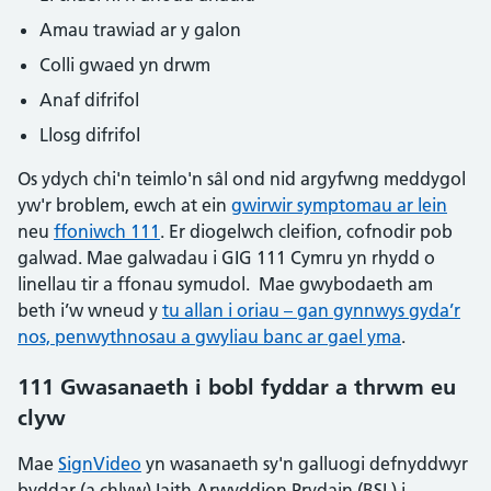
Amau trawiad ar y galon
Colli gwaed yn drwm
Anaf difrifol
Llosg difrifol
Os ydych chi'n teimlo'n sâl ond nid argyfwng meddygol
yw'r broblem, ewch at ein
gwirwir symptomau ar lein
neu
ffoniwch 111
. Er diogelwch cleifion, cofnodir pob
galwad. Mae galwadau i GIG 111 Cymru yn rhydd o
linellau tir a ffonau symudol. Mae gwybodaeth am
beth i’w wneud y
tu allan i oriau – gan gynnwys gyda’r
nos, penwythnosau a gwyliau banc ar gael yma
.
111 Gwasanaeth i bobl fyddar a thrwm eu
clyw
Mae
SignVideo
yn wasanaeth sy'n galluogi defnyddwyr
byddar (a chlyw) Iaith Arwyddion Prydain (BSL) i