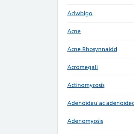
Aciwbigo
Acne
Acne Rhosynnaidd
Acromegali
Actinomycosis
Adenoidau ac adenoide
Adenomyosis