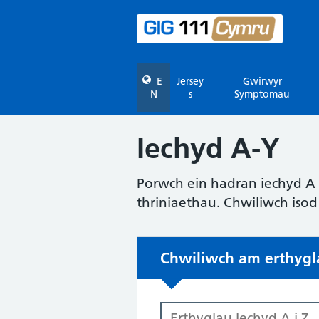
E
Jersey
Gwirwyr
N
s
Symptomau
Iechyd A-Y
Porwch ein hadran iechyd A 
thriniaethau. Chwiliwch isod
Chwiliwch am erthygla