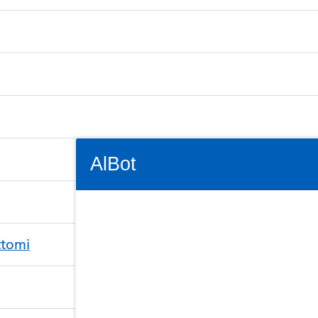
Connectivity Status: Render error. Plea
AlBot
Keyboard
ctomi
controls
Chat