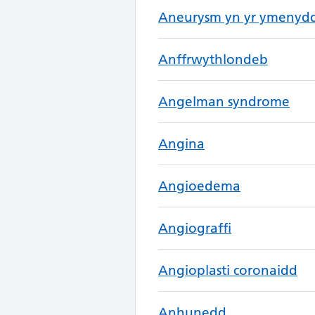
Aneurysm yn yr ymenyd
Anffrwythlondeb
Angelman syndrome
Angina
Angioedema
Angiograffi
Angioplasti coronaidd
Anhunedd