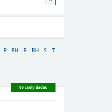
P
PH
R
RH
S
T
86 canlyniadau