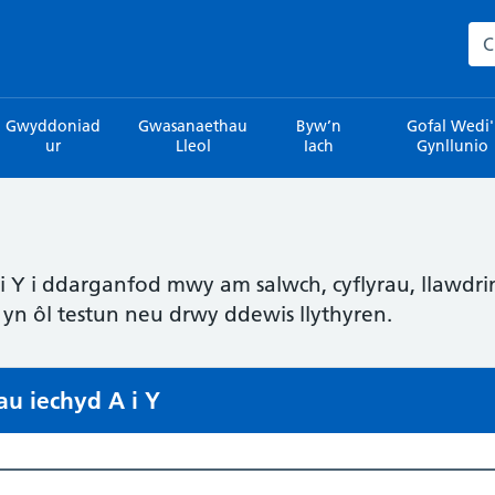
Sea
Gwyddoniad
Gwasanaethau
Byw’n
Gofal Wedi'
ur
Lleol
Iach
Gynllunio
i Y i ddarganfod mwy am salwch, cyflyrau, llawdri
 yn ôl testun neu drwy ddewis llythyren.
u iechyd A i Y