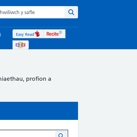
rch the NHS website
Chwiliwch y safle
Easy Read
i
niaethau, profion a