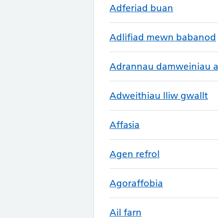
Adferiad buan
Adlifiad mewn babanod
Adrannau damweiniau ac
Adweithiau lliw gwallt
Affasia
Agen refrol
Agoraffobia
Ail farn