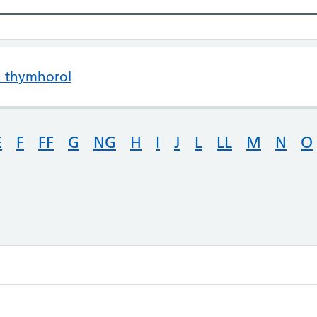
a thymhorol
E
F
FF
G
NG
H
I
J
L
LL
M
N
O