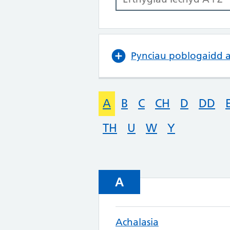
Pynciau poblogaidd 
A
B
C
CH
D
DD
TH
U
W
Y
A
Achalasia