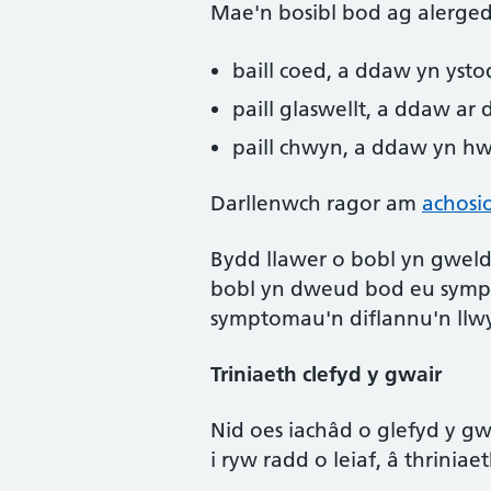
Mae'n bosibl bod ag alerged
baill coed, a ddaw yn ys
paill glaswellt, a ddaw a
paill chwyn, a ddaw yn hw
Darllenwch ragor am
achosio
Bydd llawer o bobl yn gwel
bobl yn dweud bod eu symp
symptomau'n diflannu'n llwy
Triniaeth clefyd y gwair
Nid oes iachâd o glefyd y gw
i ryw radd o leiaf, â thriniaet