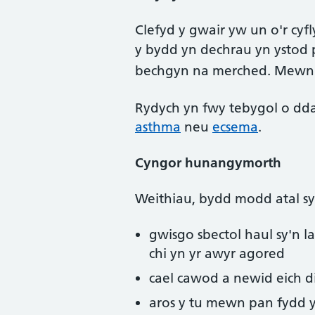
Clefyd y gwair yw un o'r cyf
y bydd yn
dechrau yn ystod 
bechgyn na merched. Mewn o
Rydych yn fwy tebygol o dda
asthma
neu
ecsema
.
Cyngor hunangymorth
Weithiau, bydd modd atal sy
gwisgo sbectol haul sy'n 
chi yn yr awyr agored
cael cawod a newid eich dil
aros y tu mewn pan fydd y 