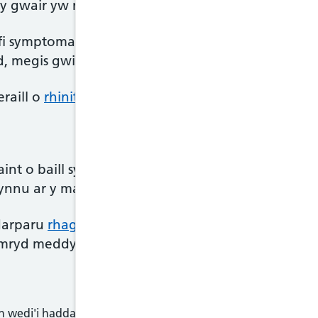
wair yw rhinitis alergol tymhorol. Ystyr rhinitis y
i symptomau sy'n debyg i rai clefyd y gwair wrth 
dd, megis gwiddon llwch a blew anifail.
raill o
rhinitis alergol
.
faint o baill sydd yn yr awyr. Po uchaf y cyfrifiad,
bynnu ar y math penodol o baill y mae gennych ale
darparu
rhagolwg paill
. Os bydd y cyfrifiad paill y
 cymryd meddyginiaeth gwrth-histamin cyn gadael y 
n wedi'i haddasu gan GIG Cymru o gynnwys gwreiddiol a d