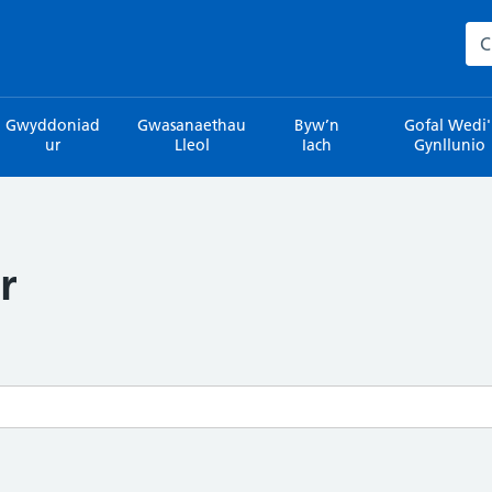
Sea
Gwyddoniad
Gwasanaethau
Byw’n
Gofal Wedi'
ur
Lleol
Iach
Gynllunio
r