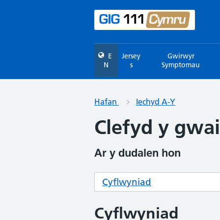
E
Jersey
Gwirwyr
N
s
Symptomau
Hafan
Iechyd A-Y
Clefyd y gwai
Ar y dudalen hon
Cyflwyniad
Cyflwyniad