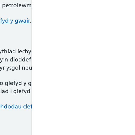
li petrolewm) ar agoriadau'r trwyn i ddal gronynna
efyd y gwair
.
ythiad iechyd difrifol, ond fe all gael effaith ne
'n dioddef clefyd y gwair gwael iawn yn gweld ei 
yr ysgol neu'r gweithle.
 glefyd y gwair yw llid y sinysau (
sinwsitis
). Gall 
ad i glefyd y gwair hefyd.
hdodau clefyd y gwair
.