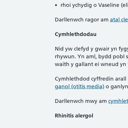
rhoi ychydig o Vaseline (e
Darllenwch ragor am
atal cl
Cymhlethdodau
Nid yw clefyd y gwair yn fyg
rhywun. Yn aml, bydd pobl sy
waith y gallant ei wneud yn 
Cymhlethdod cyffredin arall o
ganol (otitis media)
o ganlyni
Darllenwch mwy am
cymhlet
Rhinitis alergol