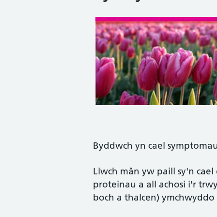
Byddwch yn cael symptomau c
Llwch mân yw paill sy'n cael
proteinau a all achosi i'r tr
boch a thalcen) ymchwyddo a