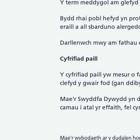
Y term meddygol am glefyd y g
Bydd rhai pobl hefyd yn prof
eraill a all sbarduno alerge
Darllenwch mwy am fathau e
Cyfrifiad paill
Y cyfrifiad paill yw mesur o 
clefyd y gwair fod (gan ddi
Mae'r Swyddfa Dywydd yn 
camau i atal yr effaith, fel
Mae'r wybodaeth ar y dudalen ho