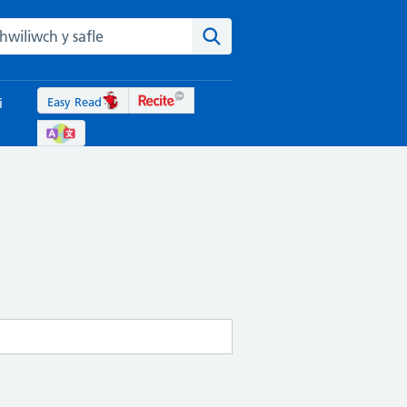
rch the NHS website
Chwiliwch y safle
Easy Read
i