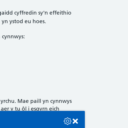
aidd cyffredin sy'n effeithio
yn ystod eu hoes.
 cynnwys:
hyrchu. Mae paill yn cynnwys
aer y tu ôl i esgyrn eich
se check the console or contact the bot developer.