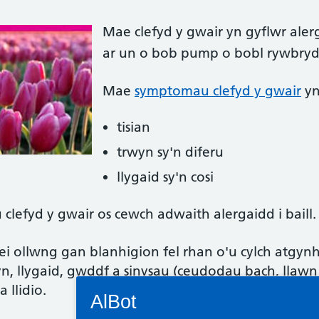
Mae clefyd y gwair yn gyflwr alerg
ar un o bob pump o bobl rywbryd 
Mae
symptomau
clefyd y gwair
yn
tisian
trwyn sy'n diferu
llygaid sy'n cosi
lefyd y gwair os cewch adwaith alergaidd i baill.
 ei ollwng gan blanhigion fel rhan o'u cylch atgyn
wyn, llygaid, gwddf a sinysau (ceudodau bach, llawn 
Connectivity Status: Render error. Plea
 llidio.
AlBot