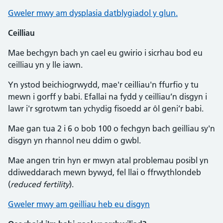
Gweler mwy am dysplasia datblygiadol y glun.
Ceilliau
Mae bechgyn bach yn cael eu gwirio i sicrhau bod eu
ceilliau yn y lle iawn.
Yn ystod beichiogrwydd, mae'r ceilliau'n ffurfio y tu
mewn i gorff y babi. Efallai na fydd y ceilliau’n disgyn i
lawr i'r sgrotwm tan ychydig fisoedd ar ôl geni’r babi.
Mae gan tua 2 i 6 o bob 100 o fechgyn bach geilliau sy'n
disgyn yn rhannol neu ddim o gwbl.
Mae angen trin hyn er mwyn atal problemau posibl yn
ddiweddarach mewn bywyd, fel llai o ffrwythlondeb
(
reduced fertility
).
Gweler mwy am geilliau heb eu disgyn