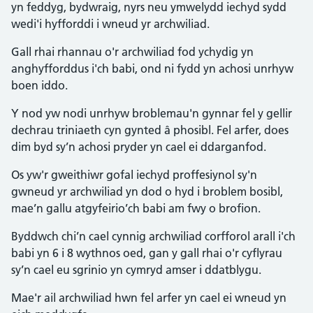
yn feddyg, bydwraig, nyrs neu ymwelydd iechyd sydd
wedi'i hyfforddi i wneud yr archwiliad.
Gall rhai rhannau o'r archwiliad fod ychydig yn
anghyfforddus i'ch babi, ond ni fydd yn achosi unrhyw
boen iddo.
Y nod yw nodi unrhyw broblemau'n gynnar fel y gellir
dechrau triniaeth cyn gynted â phosibl. Fel arfer, does
dim byd sy’n achosi pryder yn cael ei ddarganfod.
Os yw'r gweithiwr gofal iechyd proffesiynol sy'n
gwneud yr archwiliad yn dod o hyd i broblem bosibl,
mae’n gallu atgyfeirio’ch babi am fwy o brofion.
Byddwch chi’n cael cynnig archwiliad corfforol arall i'ch
babi yn 6 i 8 wythnos oed, gan y gall rhai o'r cyflyrau
sy’n cael eu sgrinio yn cymryd amser i ddatblygu.
Mae'r ail archwiliad hwn fel arfer yn cael ei wneud yn