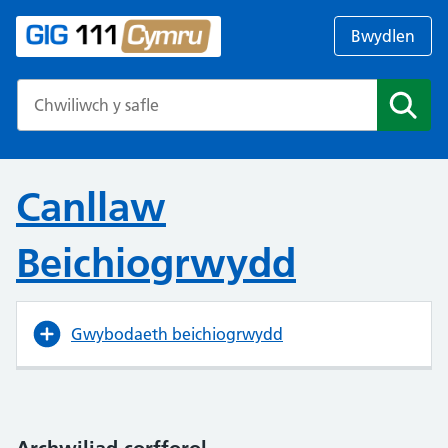
Bwydlen
Search the NHS website
Chwil
Canllaw
Beichiogrwydd
Gwybodaeth beichiogrwydd