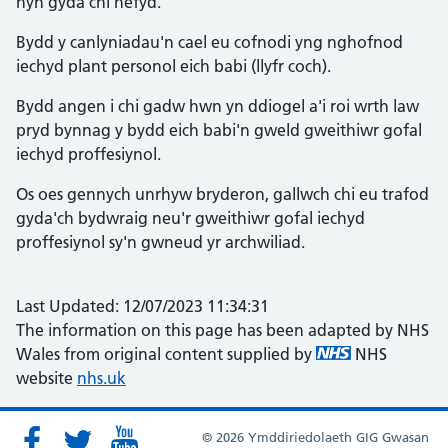
hyn gyda chi hefyd.
Bydd y canlyniadau'n cael eu cofnodi yng nghofnod
iechyd plant personol eich babi (llyfr coch).
Bydd angen i chi gadw hwn yn ddiogel a'i roi wrth law
pryd bynnag y bydd eich babi'n gweld gweithiwr gofal
iechyd proffesiynol.
Os oes gennych unrhyw bryderon, gallwch chi eu trafod
gyda'ch bydwraig neu'r gweithiwr gofal iechyd
proffesiynol sy'n gwneud yr archwiliad.
Last Updated: 12/07/2023 11:34:31
The information on this page has been adapted by NHS
Wales from original content supplied by
NHS
website
nhs.uk
© 2026 Ymddiriedolaeth GIG Gwasan