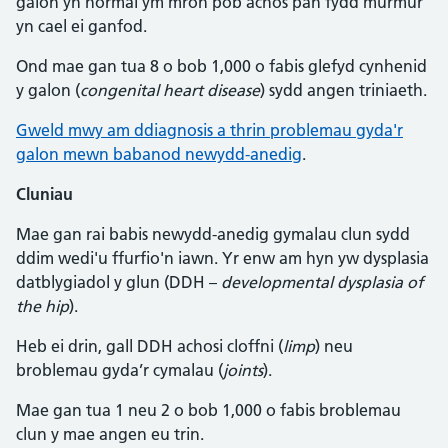
galon yn normal ym mron pob achos pan fydd murmur
yn cael ei ganfod.
Ond mae gan tua 8 o bob 1,000 o fabis glefyd cynhenid
y galon (
congenital heart disease
) sydd angen triniaeth.
Gweld mwy am ddiagnosis a thrin problemau gyda'r
galon mewn babanod newydd-anedig
.
Cluniau
Mae gan rai babis newydd-anedig gymalau clun sydd
ddim wedi'u ffurfio'n iawn. Yr enw am hyn yw dysplasia
datblygiadol y glun (DDH –
developmental dysplasia of
the hip
).
Heb ei drin, gall DDH achosi cloffni (
limp
) neu
broblemau gyda’r cymalau (
joints
).
Mae gan tua 1 neu 2 o bob 1,000 o fabis broblemau
clun y mae angen eu trin.