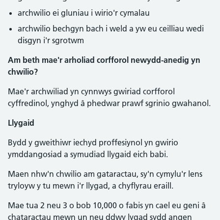
archwilio ei gluniau i wirio'r cymalau
archwilio bechgyn bach i weld a yw eu ceilliau wedi
disgyn i'r sgrotwm
Am beth mae'r arholiad corfforol newydd-anedig yn
chwilio?
Mae'r archwiliad yn cynnwys gwiriad corfforol
cyffredinol, ynghyd â phedwar prawf sgrinio gwahanol.
Llygaid
Bydd y gweithiwr iechyd proffesiynol yn gwirio
ymddangosiad a symudiad llygaid eich babi.
Maen nhw'n chwilio am gataractau, sy'n cymylu'r lens
tryloyw y tu mewn i'r llygad, a chyflyrau eraill.
Mae tua 2 neu 3 o bob 10,000 o fabis yn cael eu geni â
chataractau mewn un neu ddwy lygad sydd angen