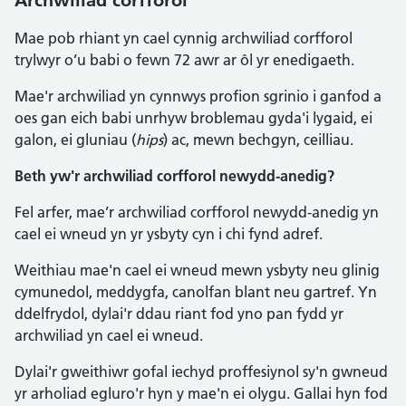
Archwiliad corfforol
Mae pob rhiant yn cael cynnig archwiliad corfforol
trylwyr o’u babi o fewn 72 awr ar ôl yr enedigaeth.
Mae'r archwiliad yn cynnwys profion sgrinio i ganfod a
oes gan eich babi unrhyw broblemau gyda'i lygaid, ei
galon, ei gluniau (
hips
) ac, mewn bechgyn, ceilliau.
Beth yw'r archwiliad corfforol newydd-anedig?
Fel arfer, mae’r archwiliad corfforol newydd-anedig yn
cael ei wneud yn yr ysbyty cyn i chi fynd adref.
Weithiau mae'n cael ei wneud mewn ysbyty neu glinig
cymunedol, meddygfa, canolfan blant neu gartref. Yn
ddelfrydol, dylai'r ddau riant fod yno pan fydd yr
archwiliad yn cael ei wneud.
Dylai'r gweithiwr gofal iechyd proffesiynol sy'n gwneud
yr arholiad egluro'r hyn y mae'n ei olygu. Gallai hyn fod