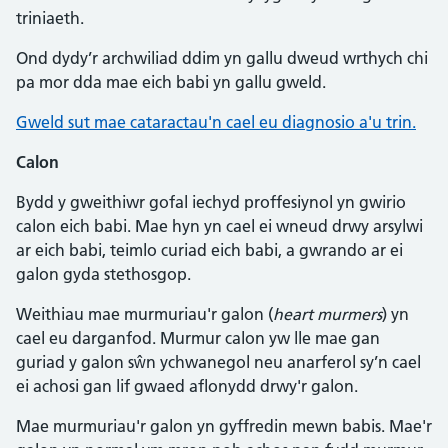
triniaeth.
Ond dydy’r archwiliad ddim yn gallu dweud wrthych chi
pa mor dda mae eich babi yn gallu gweld.
Gweld sut mae cataractau'n cael eu diagnosio a'u trin.
Calon
Bydd y gweithiwr gofal iechyd proffesiynol yn gwirio
calon eich babi. Mae hyn yn cael ei wneud drwy arsylwi
ar eich babi, teimlo curiad eich babi, a gwrando ar ei
galon gyda stethosgop.
Weithiau mae murmuriau'r galon (
heart murmers
) yn
cael eu darganfod. Murmur calon yw lle mae gan
guriad y galon sŵn ychwanegol neu anarferol sy’n cael
ei achosi gan lif gwaed aflonydd drwy'r galon.
Mae murmuriau'r galon yn gyffredin mewn babis. Mae'r