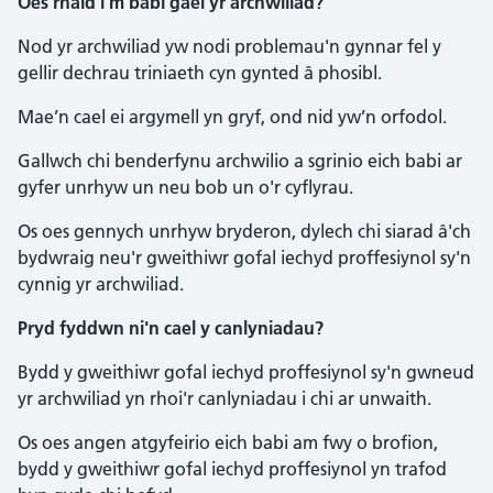
Oes rhaid i'm babi gael yr archwiliad?
Nod yr archwiliad yw nodi problemau'n gynnar fel y
gellir dechrau triniaeth cyn gynted â phosibl.
Mae’n cael ei argymell yn gryf, ond nid yw’n orfodol.
Gallwch chi benderfynu archwilio a sgrinio eich babi ar
gyfer unrhyw un neu bob un o'r cyflyrau.
Os oes gennych unrhyw bryderon, dylech chi siarad â'ch
bydwraig neu'r gweithiwr gofal iechyd proffesiynol sy'n
cynnig yr archwiliad.
Pryd fyddwn ni'n cael y canlyniadau?
Bydd y gweithiwr gofal iechyd proffesiynol sy'n gwneud
yr archwiliad yn rhoi'r canlyniadau i chi ar unwaith.
Os oes angen atgyfeirio eich babi am fwy o brofion,
bydd y gweithiwr gofal iechyd proffesiynol yn trafod