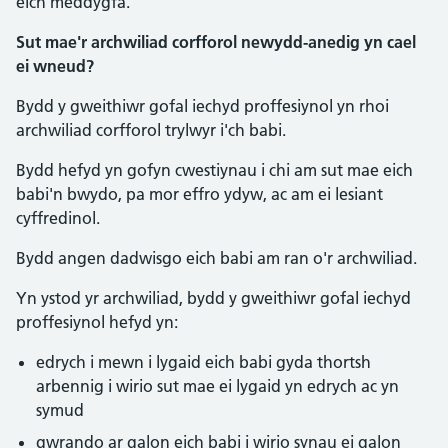
eich meddygfa.
Sut mae'r archwiliad corfforol newydd-anedig yn cael
ei wneud?
Bydd y gweithiwr gofal iechyd proffesiynol yn rhoi
archwiliad corfforol trylwyr i'ch babi.
Bydd hefyd yn gofyn cwestiynau i chi am sut mae eich
babi'n bwydo, pa mor effro ydyw, ac am ei lesiant
cyffredinol.
Bydd angen dadwisgo eich babi am ran o'r archwiliad.
Yn ystod yr archwiliad, bydd y gweithiwr gofal iechyd
proffesiynol hefyd yn:
edrych i mewn i lygaid eich babi gyda thortsh
arbennig i wirio sut mae ei lygaid yn edrych ac yn
symud
gwrando ar galon eich babi i wirio synau ei galon