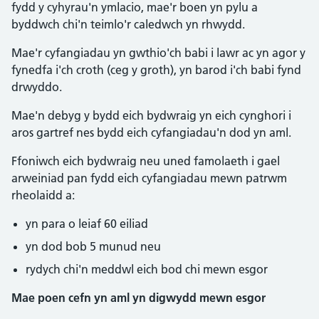
fydd y cyhyrau'n ymlacio, mae'r boen yn pylu a
byddwch chi'n teimlo'r caledwch yn rhwydd.
Mae'r cyfangiadau yn gwthio'ch babi i lawr ac yn agor y
fynedfa i'ch croth (ceg y groth), yn barod i'ch babi fynd
drwyddo.
Mae'n debyg y bydd eich bydwraig yn eich cynghori i
aros gartref nes bydd eich cyfangiadau'n dod yn aml.
Ffoniwch eich bydwraig neu uned famolaeth i gael
arweiniad pan fydd eich cyfangiadau mewn patrwm
rheolaidd a:
yn para o leiaf 60 eiliad
yn dod bob 5 munud neu
rydych chi'n meddwl eich bod chi mewn esgor
Mae poen cefn yn aml yn digwydd mewn esgor