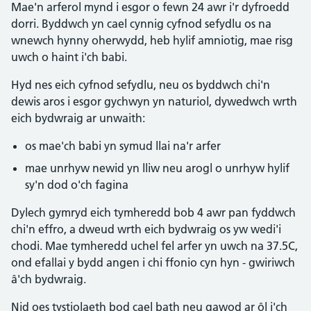
Mae'n arferol mynd i esgor o fewn 24 awr i'r dyfroedd
dorri. Byddwch yn cael cynnig cyfnod sefydlu os na
wnewch hynny oherwydd, heb hylif amniotig, mae risg
uwch o haint i'ch babi.
Hyd nes eich cyfnod sefydlu, neu os byddwch chi'n
dewis aros i esgor gychwyn yn naturiol, dywedwch wrth
eich bydwraig ar unwaith:
os mae'ch babi yn symud llai na'r arfer
mae unrhyw newid yn lliw neu arogl o unrhyw hylif
sy'n dod o'ch fagina
Dylech gymryd eich tymheredd bob 4 awr pan fyddwch
chi'n effro, a dweud wrth eich bydwraig os yw wedi'i
chodi. Mae tymheredd uchel fel arfer yn uwch na 37.5C,
ond efallai y bydd angen i chi ffonio cyn hyn - gwiriwch
â'ch bydwraig.
Nid oes tystiolaeth bod cael bath neu gawod ar ôl i'ch