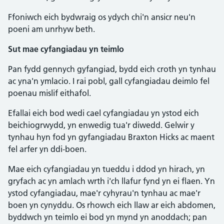
Ffoniwch eich bydwraig os ydych chi'n ansicr neu'n
poeni am unrhyw beth.
Sut mae cyfangiadau yn teimlo
Pan fydd gennych gyfangiad, bydd eich croth yn tynhau
ac yna'n ymlacio. I rai pobl, gall cyfangiadau deimlo fel
poenau mislif eithafol.
Efallai eich bod wedi cael cyfangiadau yn ystod eich
beichiogrwydd, yn enwedig tua'r diwedd. Gelwir y
tynhau hyn fod yn gyfangiadau Braxton Hicks ac maent
fel arfer yn ddi-boen.
Mae eich cyfangiadau yn tueddu i ddod yn hirach, yn
gryfach ac yn amlach wrth i'ch llafur fynd yn ei flaen. Yn
ystod cyfangiadau, mae'r cyhyrau'n tynhau ac mae'r
boen yn cynyddu. Os rhowch eich llaw ar eich abdomen,
byddwch yn teimlo ei bod yn mynd yn anoddach; pan