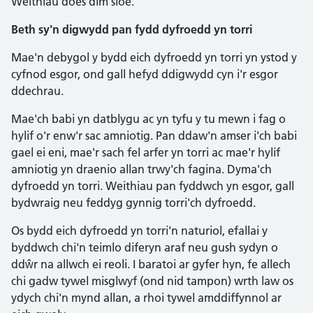
Weithiau does dim sioe.
Beth sy'n digwydd pan fydd dyfroedd yn torri
Mae'n debygol y bydd eich dyfroedd yn torri yn ystod y
cyfnod esgor, ond gall hefyd ddigwydd cyn i'r esgor
ddechrau.
Mae'ch babi yn datblygu ac yn tyfu y tu mewn i fag o
hylif o'r enw'r sac amniotig. Pan ddaw'n amser i'ch babi
gael ei eni, mae'r sach fel arfer yn torri ac mae'r hylif
amniotig yn draenio allan trwy'ch fagina. Dyma'ch
dyfroedd yn torri. Weithiau pan fyddwch yn esgor, gall
bydwraig neu feddyg gynnig torri'ch dyfroedd.
Os bydd eich dyfroedd yn torri'n naturiol, efallai y
byddwch chi'n teimlo diferyn araf neu gush sydyn o
ddŵr na allwch ei reoli. I baratoi ar gyfer hyn, fe allech
chi gadw tywel misglwyf (ond nid tampon) wrth law os
ydych chi'n mynd allan, a rhoi tywel amddiffynnol ar