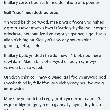
Efallai y cewch boen cefn neu deimlad trwm, poenus.
Gall "sioe" nodi dechrau esgor
Yn ystod beichiogrwydd, mae plwg o fwcws yng ngheg
y groth. Daw'r mwcws hwn i ffwrdd ychydig cyn i'r esgor
ddechrau, neu pan fydd yn esgor yn gynnar, a gall basio
allan o'ch fagina. Sioe yw'r enw ar y mwcws pinc
gludiog, tebyg i jeli.
Efallai y bydd yn dod i ffwrdd mewn 1 blob neu mewn
sawl darn. Mae'n binc oherwydd ei fod yn cynnwys
ychydig bach o waed.
Os ydych chi'n colli mwy o waed, gall fod yn arwydd bod
rhywbeth o'i le, felly ffoniwch eich ysbyty neu fydwraig
ar unwaith.
Mae sioe yn nodi bod ceg y groth yn dechrau agor. Gall
esgor ddilyn yn gyflym neu gymryd ychydig ddyddiau.