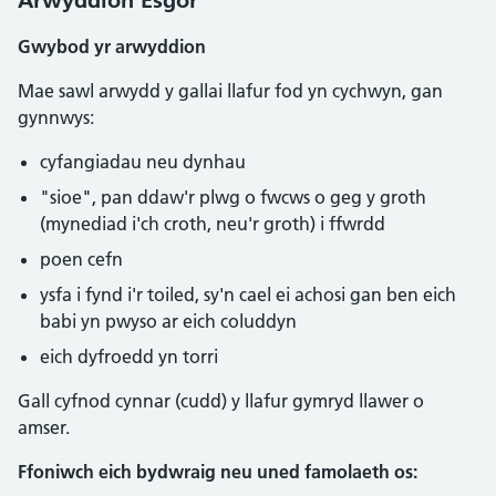
Arwyddion Esgor
Gwybod yr arwyddion
Mae sawl arwydd y gallai llafur fod yn cychwyn, gan
gynnwys:
cyfangiadau neu dynhau
"sioe", pan ddaw'r plwg o fwcws o geg y groth
(mynediad i'ch croth, neu'r groth) i ffwrdd
poen cefn
ysfa i fynd i'r toiled, sy'n cael ei achosi gan ben eich
babi yn pwyso ar eich coluddyn
eich dyfroedd yn torri
Gall cyfnod cynnar (cudd) y llafur gymryd llawer o
amser.
Ffoniwch eich bydwraig neu uned famolaeth os: