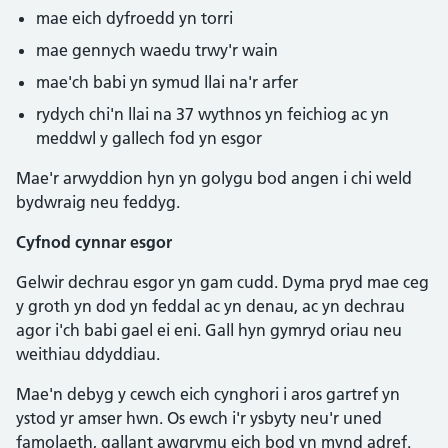
mae eich dyfroedd yn torri
mae gennych waedu trwy'r wain
mae'ch babi yn symud llai na'r arfer
rydych chi'n llai na 37 wythnos yn feichiog ac yn
meddwl y gallech fod yn esgor
Mae'r arwyddion hyn yn golygu bod angen i chi weld
bydwraig neu feddyg.
Cyfnod cynnar esgor
Gelwir dechrau esgor yn gam cudd. Dyma pryd mae ceg
y groth yn dod yn feddal ac yn denau, ac yn dechrau
agor i'ch babi gael ei eni. Gall hyn gymryd oriau neu
weithiau ddyddiau.
Mae'n debyg y cewch eich cynghori i aros gartref yn
ystod yr amser hwn. Os ewch i'r ysbyty neu'r uned
famolaeth, gallant awgrymu eich bod yn mynd adref.