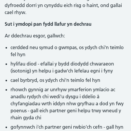
dyfroedd dorri yn cynyddu eich risg o haint, ond gallai
cael rhyw.
Sut i ymdopi pan fydd llafur yn dechrau
Ar ddechrau esgor, gallwch:
cerdded neu symud o gwmpas, os ydych chi'n teimlo
fel hyn
hylifau diod - efallai y bydd diodydd chwaraeon
(isotonig) yn helpu i gadw'ch lefelau egni i fyny
cael byrbryd, os ydych chi'n teimlo fel hyn
rhowch gynnig ar unrhyw ymarferion ymlacio ac
anadlu rydych chi wedi'u dysgu i ddelio â
chyfangiadau wrth iddyn nhw gryfhau a dod yn fwy
poenus - gall eich partner geni helpu trwy wneud y
rhain gyda chi
gofynnwch i'ch partner geni rwbio'ch cefn - gall hyn