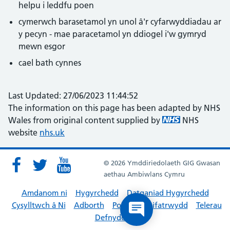
helpu i leddfu poen
cymerwch barasetamol yn unol â'r cyfarwyddiadau ar
y pecyn - mae paracetamol yn ddiogel i'w gymryd
mewn esgor
cael bath cynnes
Last Updated: 27/06/2023 11:44:52
The information on this page has been adapted by NHS
Wales from original content supplied by
NHS
website
nhs.uk
© 2026 Ymddiriedolaeth GIG Gwasan
aethau Ambiwlans Cymru
Amdanom ni
Hygyrchedd
Datganiad Hygyrchedd
Cysylltwch â Ni
Adborth
Polisïau Preifatrwydd
Telerau
Defnyddio