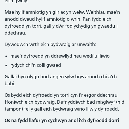
eich gwely.
Mae hylif amniotig yn glir ac yn welw. Weithiau mae'n
anodd dweud hylif amniotig o wrin. Pan fydd eich
dyfroedd yn torri, gall y dŵr fod ychydig yn gwaedu i
ddechrau.
Dywedwch wrth eich bydwraig ar unwaith:
mae'r dyfroedd yn ddrewllyd neu wedi'u lliwio
rydych chi'n colli gwaed
Gallai hyn olygu bod angen sylw brys arnoch chi a'ch
babi.
Os bydd eich dyfroedd yn torri cyn i'r esgor ddechrau,
ffoniwch eich bydwraig. Defnyddiwch bad misglwyf (nid
tampon) fel y gall eich bydwraig wirio lliw y dyfroedd.
Os na fydd llafur yn cychwyn ar ôl i'ch dyfroedd dorri