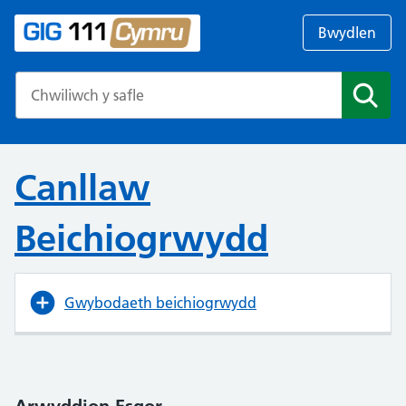
Bwydlen
Search the NHS website
Chwil
Canllaw
Beichiogrwydd
Gwybodaeth beichiogrwydd